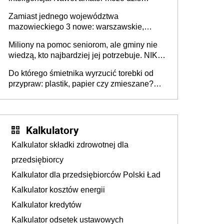
przeprowadzić skuteczny cyberatak
Zamiast jednego województwa
mazowieckiego 3 nowe: warszawskie,
płocko-siedleckie i staropolskie. Nigdzie w
Miliony na pomoc seniorom, ale gminy nie
Europie nie ma tak dużych jednostek
wiedzą, kto najbardziej jej potrzebuje. NIK
stołecznych
ujawnia poważną lukę w systemie
Do którego śmietnika wyrzucić torebki od
przypraw: plastik, papier czy zmieszane?
Gdzie wyrzucić młynek po przyprawach?
Kalkulatory
Kalkulator składki zdrowotnej dla
przedsiębiorcy
Kalkulator dla przedsiębiorców Polski Ład
Kalkulator kosztów energii
Kalkulator kredytów
Kalkulator odsetek ustawowych