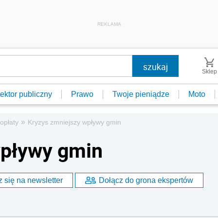
REKLAMA
Sklep
ektor publiczny
Prawo
Twoje pieniądze
Moto
»
 opłaty
Kryzys zmniejszy wpływy gmin
wpływy gmin
 się na newsletter
Dołącz do grona ekspertów