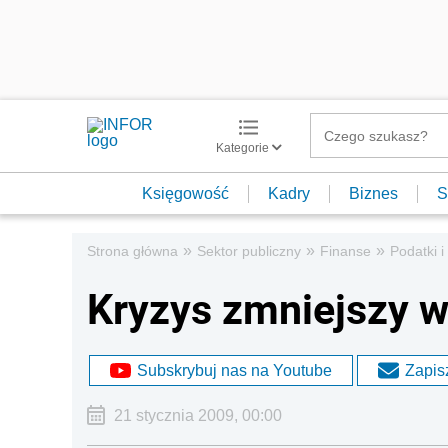
Kategorie
Księgowość
Kadry
Biznes
S
»
»
»
Strona główna
Sektor publiczny
Finanse
Podatki i
Kryzys zmniejszy 
Subskrybuj nas na Youtube
Zapisz
21 stycznia 2009, 00:00