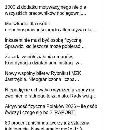
625 gminach. Niżówka hydrogeologiczna
1000 zł dodatku motywacyjnego nie dla
może objąć cały kraj
wszystkich pracowników noclegowni.
MRPiPS wyjaśnia zasady
Mieszkania dla osób z
niepełnosprawnościami to alternatywa dla
opieki instytucjonalnej. 53% chce mieszkać
Inkasent nie musi być osobą fizyczną.
samodzielnie lub z rodziną
Sprawdź, kto jeszcze może pobierać
pieniądze
Zasada współdziałania organów.
Koordynacja działań administracji w
sprawach złożonych
Nowy wspólny bilet w Rybniku i MZK
Jastrzębie. Nieograniczona liczba
przejazdów za 16 zł
Niepodjęcie uchwały o wyrażeniu zgody na
zwolnienie radnego to za mało. Rady wciąż
popełniają ten błąd, a sądy muszą
Aktywność fizyczna Polaków 2026 – ile osób
rozstrzygać sprawy
ćwiczy i czego się boi? [RAPORT]
80 procent phishingu tworzy już sztuczna
inteligencja. Nawet amator może dziś