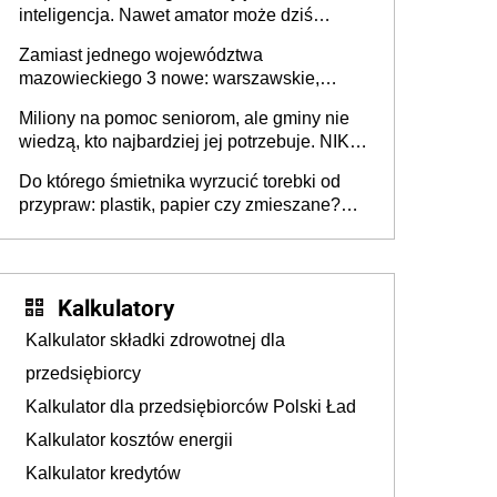
inteligencja. Nawet amator może dziś
przeprowadzić skuteczny cyberatak
Zamiast jednego województwa
mazowieckiego 3 nowe: warszawskie,
płocko-siedleckie i staropolskie. Nigdzie w
Miliony na pomoc seniorom, ale gminy nie
Europie nie ma tak dużych jednostek
wiedzą, kto najbardziej jej potrzebuje. NIK
stołecznych
ujawnia poważną lukę w systemie
Do którego śmietnika wyrzucić torebki od
przypraw: plastik, papier czy zmieszane?
Gdzie wyrzucić młynek po przyprawach?
Kalkulatory
Kalkulator składki zdrowotnej dla
przedsiębiorcy
Kalkulator dla przedsiębiorców Polski Ład
Kalkulator kosztów energii
Kalkulator kredytów