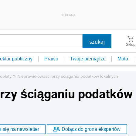
REKLAMA
Sklep
ektor publiczny
Prawo
Twoje pieniądze
Moto
»
 opłaty
Nieprawidłowości przy ściąganiu podatków lokalnych
rzy ściąganiu podatków
 się na newsletter
Dołącz do grona ekspertów