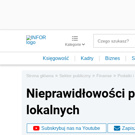
Kategorie
Księgowość
Kadry
Biznes
S
»
»
»
Strona główna
Sektor publiczny
Finanse
Podatki i
Nieprawidłowości p
lokalnych
Subskrybuj nas na Youtube
Zapisz