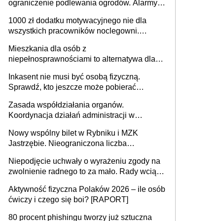
ograniczenie podlewania ogrodów. Alarmy w
625 gminach. Niżówka hydrogeologiczna
1000 zł dodatku motywacyjnego nie dla
może objąć cały kraj
wszystkich pracowników noclegowni.
MRPiPS wyjaśnia zasady
Mieszkania dla osób z
niepełnosprawnościami to alternatywa dla
opieki instytucjonalnej. 53% chce mieszkać
Inkasent nie musi być osobą fizyczną.
samodzielnie lub z rodziną
Sprawdź, kto jeszcze może pobierać
pieniądze
Zasada współdziałania organów.
Koordynacja działań administracji w
sprawach złożonych
Nowy wspólny bilet w Rybniku i MZK
Jastrzębie. Nieograniczona liczba
przejazdów za 16 zł
Niepodjęcie uchwały o wyrażeniu zgody na
zwolnienie radnego to za mało. Rady wciąż
popełniają ten błąd, a sądy muszą
Aktywność fizyczna Polaków 2026 – ile osób
rozstrzygać sprawy
ćwiczy i czego się boi? [RAPORT]
80 procent phishingu tworzy już sztuczna