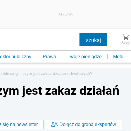
REKLAMA
Sklep
ektor publiczny
Prawo
Twoje pieniądze
Moto
tleblowing – czym jest zakaz działań odwetowych?
zym jest zakaz działań
 się na newsletter
Dołącz do grona ekspertów