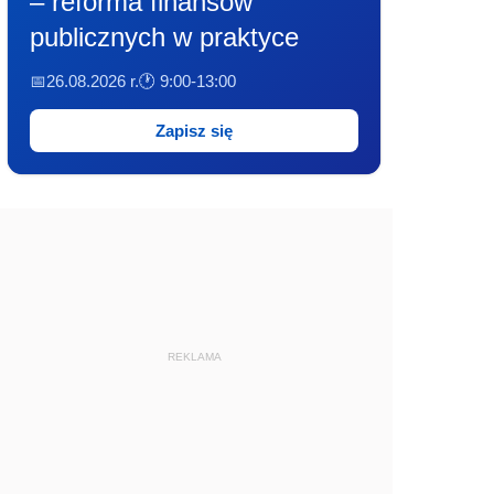
– reforma finansów
publicznych w praktyce
📅26.08.2026 r.
🕐 9:00-13:00
Zapisz się
REKLAMA