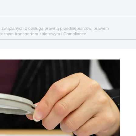
ch związanych z obsługą prawną przedsiębiorców, prawem
licznym transportem zbiorowym i Compliance.