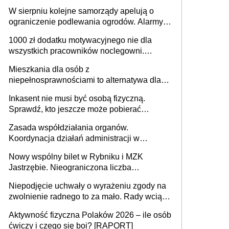
W sierpniu kolejne samorządy apelują o
ograniczenie podlewania ogrodów. Alarmy w
625 gminach. Niżówka hydrogeologiczna
1000 zł dodatku motywacyjnego nie dla
może objąć cały kraj
wszystkich pracowników noclegowni.
MRPiPS wyjaśnia zasady
Mieszkania dla osób z
niepełnosprawnościami to alternatywa dla
opieki instytucjonalnej. 53% chce mieszkać
Inkasent nie musi być osobą fizyczną.
samodzielnie lub z rodziną
Sprawdź, kto jeszcze może pobierać
pieniądze
Zasada współdziałania organów.
Koordynacja działań administracji w
sprawach złożonych
Nowy wspólny bilet w Rybniku i MZK
Jastrzębie. Nieograniczona liczba
przejazdów za 16 zł
Niepodjęcie uchwały o wyrażeniu zgody na
zwolnienie radnego to za mało. Rady wciąż
popełniają ten błąd, a sądy muszą
Aktywność fizyczna Polaków 2026 – ile osób
rozstrzygać sprawy
ćwiczy i czego się boi? [RAPORT]