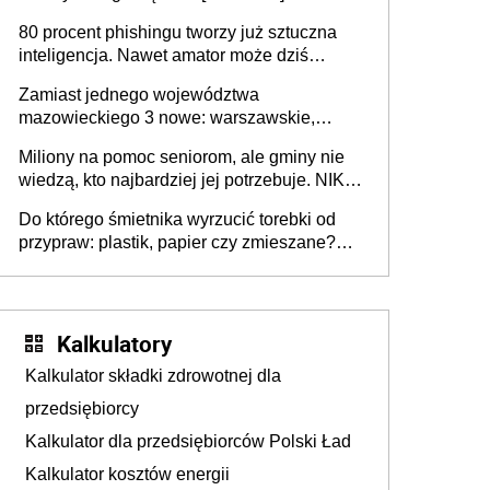
80 procent phishingu tworzy już sztuczna
inteligencja. Nawet amator może dziś
przeprowadzić skuteczny cyberatak
Zamiast jednego województwa
mazowieckiego 3 nowe: warszawskie,
płocko-siedleckie i staropolskie. Nigdzie w
Miliony na pomoc seniorom, ale gminy nie
Europie nie ma tak dużych jednostek
wiedzą, kto najbardziej jej potrzebuje. NIK
stołecznych
ujawnia poważną lukę w systemie
Do którego śmietnika wyrzucić torebki od
przypraw: plastik, papier czy zmieszane?
Gdzie wyrzucić młynek po przyprawach?
Kalkulatory
Kalkulator składki zdrowotnej dla
przedsiębiorcy
Kalkulator dla przedsiębiorców Polski Ład
Kalkulator kosztów energii