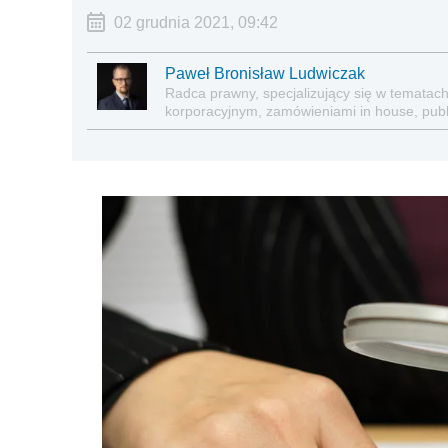
02 grudnia 2021, 09:42
Paweł Bronisław Ludwiczak
Radca prawny, specjalizujący się w temata
korporacyjnym, zamówieniami in house, pub