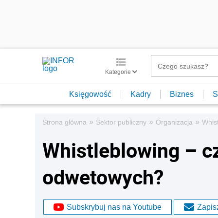
Kategorie
Księgowość
Kadry
Biznes
S
»
»
»
Strona główna
Sektor publiczny
Organizacja
Whis
Whistleblowing – c
odwetowych?
Subskrybuj nas na Youtube
Zapisz