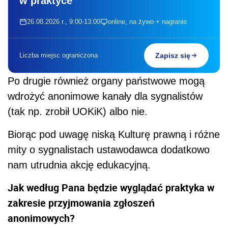
w praktyce
26.08.2026 r., 9:00-13:00
online, na żywo + nagranie
Liczba miejsc ograniczona
Zapisz się
Po drugie również organy państwowe mogą
wdrożyć anonimowe kanały dla sygnalistów
(tak np. zrobił UOKiK) albo nie.
Biorąc pod uwagę niską Kulturę prawną i różne
mity o sygnalistach ustawodawca dodatkowo
nam utrudnia akcję edukacyjną.
Jak według Pana będzie wyglądać praktyka w
zakresie przyjmowania zgłoszeń
anonimowych?