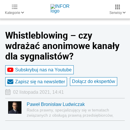
Kategorie
Serwisy
Whistleblowing – czy
wdrażać anonimowe kanały
dla sygnalistów?
Subskrybuj nas na Youtube
Dołącz do ekspertów
Zapisz się na newsletter
02 listopada 2021, 14:41
Paweł Bronisław Ludwiczak
Radca prawny, specjalizujący się w tematach
związanych z obsługą prawną przedsiębiorców,
prawem korporacyjnym, zamówieniami in house,
publicznym transportem zbiorowym i Compliance.