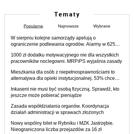
Tematy
Popularne
Najnowsze
Wybrane
W sierpniu kolejne samorządy apelują o
ograniczenie podlewania ogrodów. Alarmy w 625
gminach. Niżówka hydrogeologiczna może objąć
1000 zł dodatku motywacyjnego nie dla wszystkich
cały kraj
pracowników noclegowni. MRPiPS wyjaśnia zasady
Mieszkania dla osób z niepełnosprawnościami to
alternatywa dla opieki instytucjonalnej. 53% chce
mieszkać samodzielnie lub z rodziną
Inkasent nie musi być osobą fizyczną. Sprawdź, kto
jeszcze może pobierać pieniądze
Zasada współdziałania organów. Koordynacja
działań administracji w sprawach złożonych
Nowy wspólny bilet w Rybniku i MZK Jastrzębie.
Nieograniczona liczba przejazdów za 16 zł