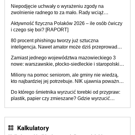
Niepodjęcie uchwały o wyrażeniu zgody na
zwolnienie radnego to za mało. Rady wciąż
popełniają ten błąd, a sądy muszą rozstrzygać
Aktywność fizyczna Polaków 2026 – ile osób ćwiczy
sprawy
i czego się boi? [RAPORT]
80 procent phishingu tworzy już sztuczna
inteligencja. Nawet amator może dziś przeprowadzić
skuteczny cyberatak
Zamiast jednego województwa mazowieckiego 3
nowe: warszawskie, płocko-siedleckie i staropolskie.
Nigdzie w Europie nie ma tak dużych jednostek
Miliony na pomoc seniorom, ale gminy nie wiedzą,
stołecznych
kto najbardziej jej potrzebuje. NIK ujawnia poważną
lukę w systemie
Do którego śmietnika wyrzucić torebki od przypraw:
plastik, papier czy zmieszane? Gdzie wyrzucić
młynek po przyprawach?
Kalkulatory