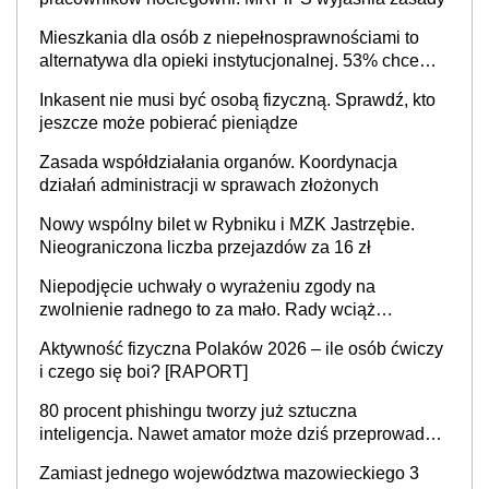
Mieszkania dla osób z niepełnosprawnościami to
alternatywa dla opieki instytucjonalnej. 53% chce
mieszkać samodzielnie lub z rodziną
Inkasent nie musi być osobą fizyczną. Sprawdź, kto
jeszcze może pobierać pieniądze
Zasada współdziałania organów. Koordynacja
działań administracji w sprawach złożonych
Nowy wspólny bilet w Rybniku i MZK Jastrzębie.
Nieograniczona liczba przejazdów za 16 zł
Niepodjęcie uchwały o wyrażeniu zgody na
zwolnienie radnego to za mało. Rady wciąż
popełniają ten błąd, a sądy muszą rozstrzygać
Aktywność fizyczna Polaków 2026 – ile osób ćwiczy
sprawy
i czego się boi? [RAPORT]
80 procent phishingu tworzy już sztuczna
inteligencja. Nawet amator może dziś przeprowadzić
skuteczny cyberatak
Zamiast jednego województwa mazowieckiego 3