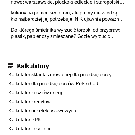
nowe: warszawskie, płocko-siedleckie i staropolskie.
Nigdzie w Europie nie ma tak dużych jednostek
Miliony na pomoc seniorom, ale gminy nie wiedzą,
stołecznych
kto najbardziej jej potrzebuje. NIK ujawnia poważną
lukę w systemie
Do którego śmietnika wyrzucić torebki od przypraw:
plastik, papier czy zmieszane? Gdzie wyrzucić
młynek po przyprawach?
Kalkulatory
Kalkulator składki zdrowotnej dla przedsiębiorcy
Kalkulator dla przedsiębiorców Polski Ład
Kalkulator kosztów energii
Kalkulator kredytów
Kalkulator odsetek ustawowych
Kalkulator PPK
Kalkulator ilości dni