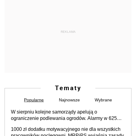
REKLAMA
Tematy
Popularne
Najnowsze
Wybrane
W sierpniu kolejne samorządy apelują o
ograniczenie podlewania ogrodów. Alarmy w 625
gminach. Niżówka hydrogeologiczna może objąć
1000 zł dodatku motywacyjnego nie dla wszystkich
cały kraj
pracowników noclegowni. MRPiPS wyjaśnia zasady