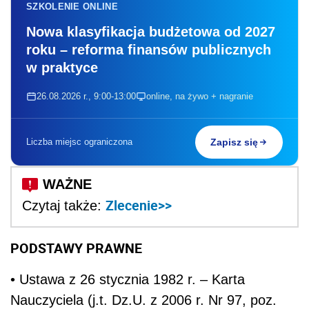
SZKOLENIE ONLINE
Nowa klasyfikacja budżetowa od 2027
roku – reforma finansów publicznych
w praktyce
26.08.2026 r., 9:00-13:00
online, na żywo + nagranie
Liczba miejsc ograniczona
Zapisz się
Zlecenie>>
Czytaj także:
PODSTAWY PRAWNE
• Ustawa z 26 stycznia 1982 r. – Karta
Nauczyciela (j.t. Dz.U. z 2006 r. Nr 97, poz.