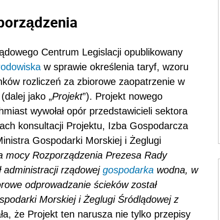
porządzenia
Rządowego Centrum Legislacji opublikowany
rodowiska
w sprawie określenia taryf, wzoru
nków rozliczeń za zbiorowe zaopatrzenie w
dalej jako „
Projekt
”). Projekt nowego
miast wywołał opór przedstawicieli sektora
ch konsultacji Projektu, Izba Gospodarcza
nistra Gospodarki Morskiej i Żeglugi
na mocy Rozporządzenia Prezesa Rady
ł administracji rządowej
gospodarka
wodna, w
orowe odprowadzanie ścieków został
spodarki Morskiej i Żeglugi Śródlądowej z
ła, że Projekt ten narusza nie tylko przepisy