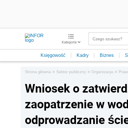
Kategorie
Księgowość
Kadry
Biznes
S
»
»
»
Strona główna
Sektor publiczny
Organizacja
Praw
Wniosek o zatwierd
zaopatrzenie w wod
odprowadzanie ści