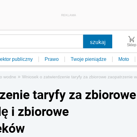
REKLAMA
Sklep
ektor publiczny
Prawo
Twoje pieniądze
Moto
»
o wodne
Wniosek o zatwierdzenie taryfy za zbiorowe zaopatrzenie 
zenie taryfy za zbiorowe
ę i zbiorowe
eków