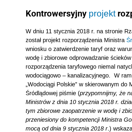
Kontrowersyjny
roz
projekt
W dniu 11 stycznia 2018 r. na stronie 
został projekt rozporządzenia Ministra
Ś
wniosku o zatwierdzenie taryf oraz waru
wodę i zbiorowe odprowadzanie ścieków (
rozporządzenia taryfowego niemal natych
wodociągowo – kanalizacyjnego. W rama
„Wodociągi Polskie” w skierowanym do Mi
Śródlądowej piśmie (
przypomnijmy, że 
Ministrów z dnia 10 stycznia 2018 r. dzia
tym zbiorowe zaopatrzenie w wodę i zbi
przeniesiony do kompetencji Ministra Go
mocą od dnia 9 stycznia 2018 r
.) wskaza