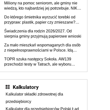
Miliony na pomoc seniorom, ale gminy nie
Europie nie ma tak dużych jednostek
wiedzą, kto najbardziej jej potrzebuje. NIK
stołecznych
ujawnia poważną lukę w systemie
Do którego śmietnika wyrzucić torebki od
przypraw: plastik, papier czy zmieszane?
Gdzie wyrzucić młynek po przyprawach?
Świadczenia dla rodzin 2026/2027. Od
sierpnia gminy przyjmują papierowe wnioski
Za mało mieszkań wspomaganych dla osób
z niepełnosprawnościami w Polsce. Idą
zmiany w przepisach
TOPR szuka następcy Sokoła. AW139
przechodzi testy w Tatrach, ale wyboru
jeszcze nie ma
Kalkulatory
Kalkulator składki zdrowotnej dla
przedsiębiorcy
Kalkulator dla przedsiębiorców Polski Ład