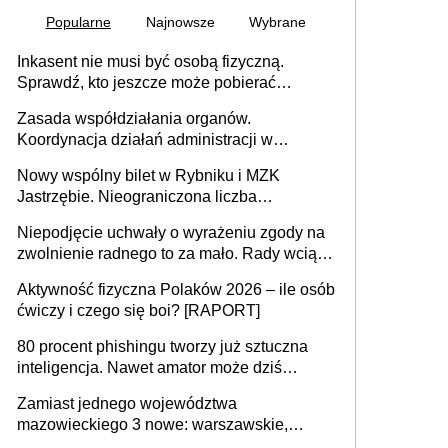
Popularne
Najnowsze
Wybrane
Inkasent nie musi być osobą fizyczną.
Sprawdź, kto jeszcze może pobierać
pieniądze
Zasada współdziałania organów.
Koordynacja działań administracji w
sprawach złożonych
Nowy wspólny bilet w Rybniku i MZK
Jastrzębie. Nieograniczona liczba
przejazdów za 16 zł
Niepodjęcie uchwały o wyrażeniu zgody na
zwolnienie radnego to za mało. Rady wciąż
popełniają ten błąd, a sądy muszą
Aktywność fizyczna Polaków 2026 – ile osób
rozstrzygać sprawy
ćwiczy i czego się boi? [RAPORT]
80 procent phishingu tworzy już sztuczna
inteligencja. Nawet amator może dziś
przeprowadzić skuteczny cyberatak
Zamiast jednego województwa
mazowieckiego 3 nowe: warszawskie,
płocko-siedleckie i staropolskie. Nigdzie w