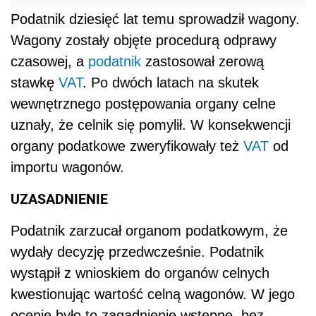
Podatnik dziesięć lat temu sprowadził wagony.
Wagony zostały objęte procedurą odprawy
czasowej, a
podatnik
zastosował zerową
stawkę
VAT
. Po dwóch latach na skutek
wewnętrznego postępowania organy celne
uznały, że celnik się pomylił. W konsekwencji
organy podatkowe zweryfikowały też
VAT
od
importu wagonów.
UZASADNIENIE
Podatnik zarzucał organom podatkowym, że
wydały decyzję przedwcześnie. Podatnik
wystąpił z wnioskiem do organów celnych
kwestionując wartość celną wagonów. W jego
ocenie było to zagadnienie wstępne, bez