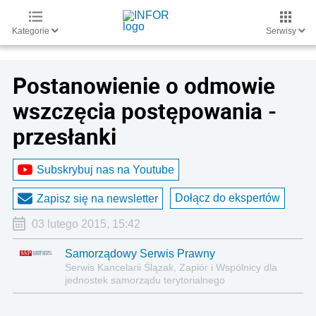
Kategorie
Serwisy
Postanowienie o odmowie
wszczęcia postępowania -
przesłanki
Subskrybuj nas na Youtube
Dołącz do ekspertów
Zapisz się na newsletter
03 lutego 2015, 15:42
Samorządowy Serwis Prawny
Serwis Kancelarii Ślązak, Zapiór i Wspólnicy dla
jednostek samorządu terytorialnego