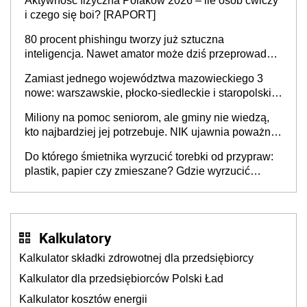
Aktywność fizyczna Polaków 2026 – ile osób ćwiczy
sprawy
i czego się boi? [RAPORT]
80 procent phishingu tworzy już sztuczna
inteligencja. Nawet amator może dziś przeprowadzić
skuteczny cyberatak
Zamiast jednego województwa mazowieckiego 3
nowe: warszawskie, płocko-siedleckie i staropolskie.
Nigdzie w Europie nie ma tak dużych jednostek
Miliony na pomoc seniorom, ale gminy nie wiedzą,
stołecznych
kto najbardziej jej potrzebuje. NIK ujawnia poważną
lukę w systemie
Do którego śmietnika wyrzucić torebki od przypraw:
plastik, papier czy zmieszane? Gdzie wyrzucić
młynek po przyprawach?
Kalkulatory
Kalkulator składki zdrowotnej dla przedsiębiorcy
Kalkulator dla przedsiębiorców Polski Ład
Kalkulator kosztów energii