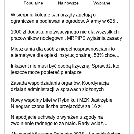
Popularne
Najnowsze
Wybrane
W sierpniu kolejne samorządy apelują o
ograniczenie podlewania ogrodów. Alarmy w 625
gminach. Niżówka hydrogeologiczna może objąć
1000 zł dodatku motywacyjnego nie dla wszystkich
cały kraj
pracowników noclegowni. MRPiPS wyjaśnia zasady
Mieszkania dla osób z niepełnosprawnościami to
alternatywa dla opieki instytucjonalnej. 53% chce
mieszkać samodzielnie lub z rodziną
Inkasent nie musi być osobą fizyczną. Sprawdź, kto
jeszcze może pobierać pieniądze
Zasada współdziałania organów. Koordynacja
działań administracji w sprawach złożonych
Nowy wspólny bilet w Rybniku i MZK Jastrzębie.
Nieograniczona liczba przejazdów za 16 zł
Niepodjęcie uchwały o wyrażeniu zgody na
zwolnienie radnego to za mało. Rady wciąż
popełniają ten błąd, a sądy muszą rozstrzygać