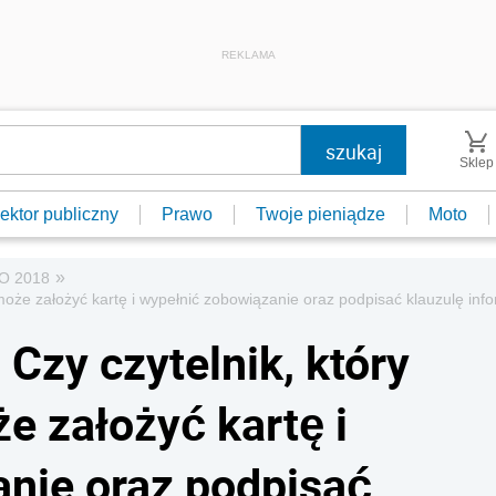
REKLAMA
Sklep
ektor publiczny
Prawo
Twoje pieniądze
Moto
»
O 2018
 może założyć kartę i wypełnić zobowiązanie oraz podpisać klauzulę inf
Czy czytelnik, który
e założyć kartę i
nie oraz podpisać