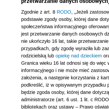
przetwarzanie danych osobowych)
Zgodnie z art. 8
RODO
, „Jeżeli zastosow
podstawie zgody osoby, której dane doty
społeczeństwa informacyjnego oferowan
jest przetwarzanie danych osobowych dzi
nie ukończyło 16 lat, takie przetwarzan
przypadkach, gdy zgodę wyraziła lub za
rodzicielską lub
opiekę nad dzieckiem
ora
Granica wieku 16 lat odnosi się do więc
informacyjnego i nie może mieć zastoso
założenia, a następnie korzystania z kar
podkreślić, iż w opisywanym przypadku 
będzie zgoda osoby, której dane dotycz
administratorze (art. 6 ust. 1 lit. c RO
bibliotekach oraz ustawy – Prawo oświa