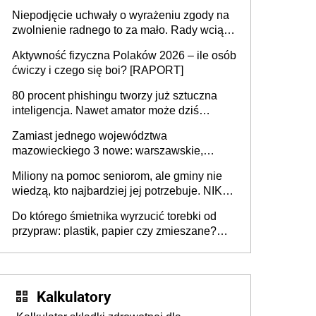
przejazdów za 16 zł
Niepodjęcie uchwały o wyrażeniu zgody na
zwolnienie radnego to za mało. Rady wciąż
popełniają ten błąd, a sądy muszą
Aktywność fizyczna Polaków 2026 – ile osób
rozstrzygać sprawy
ćwiczy i czego się boi? [RAPORT]
80 procent phishingu tworzy już sztuczna
inteligencja. Nawet amator może dziś
przeprowadzić skuteczny cyberatak
Zamiast jednego województwa
mazowieckiego 3 nowe: warszawskie,
płocko-siedleckie i staropolskie. Nigdzie w
Miliony na pomoc seniorom, ale gminy nie
Europie nie ma tak dużych jednostek
wiedzą, kto najbardziej jej potrzebuje. NIK
stołecznych
ujawnia poważną lukę w systemie
Do którego śmietnika wyrzucić torebki od
przypraw: plastik, papier czy zmieszane?
Gdzie wyrzucić młynek po przyprawach?
Kalkulatory