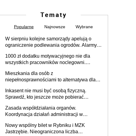
Tematy
Popularne
Najnowsze
Wybrane
W sierpniu kolejne samorządy apelują o
ograniczenie podlewania ogrodów. Alarmy w
625 gminach. Niżówka hydrogeologiczna
1000 zł dodatku motywacyjnego nie dla
może objąć cały kraj
wszystkich pracowników noclegowni.
MRPiPS wyjaśnia zasady
Mieszkania dla osób z
niepełnosprawnościami to alternatywa dla
opieki instytucjonalnej. 53% chce mieszkać
Inkasent nie musi być osobą fizyczną.
samodzielnie lub z rodziną
Sprawdź, kto jeszcze może pobierać
pieniądze
Zasada współdziałania organów.
Koordynacja działań administracji w
sprawach złożonych
Nowy wspólny bilet w Rybniku i MZK
Jastrzębie. Nieograniczona liczba