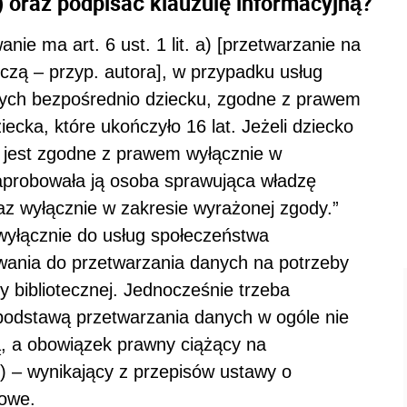
 oraz podpisać klauzulę informacyjną?
anie ma art. 6 ust. 1 lit. a) [przetwarzanie na
czą – przyp. autora], w przypadku usług
ych bezpośrednio dziecku, zgodne z prawem
ecka, które ukończyło 16 lat. Jeżeli dziecko
ie jest zgodne z prawem wyłącznie w
aprobowała ją osoba sprawująca władzę
z wyłącznie w zakresie wyrażonej zgody.”
 wyłącznie do usług społeczeństwa
wania do przetwarzania danych na potrzeby
ty bibliotecznej. Jednocześnie trzeba
podstawą przetwarzania danych w ogóle nie
ą, a obowiązek prawny ciążący na
DO) – wynikający z przepisów ustawy o
towe.