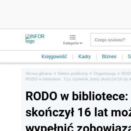
Kategorie
Księgowość
Kadry
Biznes
S
»
»
»
Strona główna
Sektor publiczny
Organizacja
ROD
RODO w bibliotece: Czy czytelnik, który skończył 16 lat
RODO w bibliotece: 
skończył 16 lat moż
wypełnić zobowiąza