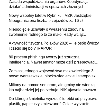
Zasada współdziałania organów. Koordynacja
działań administracji w sprawach złożonych
Nowy wspólny bilet w Rybniku i MZK Jastrzębie.
Nieograniczona liczba przejazdów za 16 zł
Niepodjęcie uchwały o wyrażeniu zgody na
zwolnienie radnego to za mało. Rady wciąż
popełniają ten błąd, a sądy muszą rozstrzygać
Aktywność fizyczna Polaków 2026 – ile osób ćwiczy
sprawy
i czego się boi? [RAPORT]
80 procent phishingu tworzy już sztuczna
inteligencja. Nawet amator może dziś przeprowadzić
skuteczny cyberatak
Zamiast jednego województwa mazowieckiego 3
nowe: warszawskie, płocko-siedleckie i staropolskie.
Nigdzie w Europie nie ma tak dużych jednostek
Miliony na pomoc seniorom, ale gminy nie wiedzą,
stołecznych
kto najbardziej jej potrzebuje. NIK ujawnia poważną
lukę w systemie
Do którego śmietnika wyrzucić torebki od przypraw:
plastik, papier czy zmieszane? Gdzie wyrzucić
młynek po przyprawach?