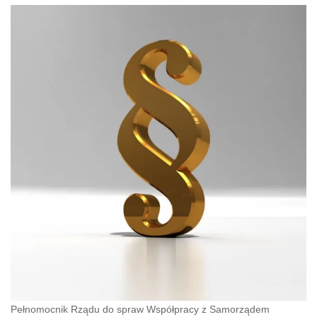
Pełnomocnik Rządu do spraw Współpracy z Samorządem