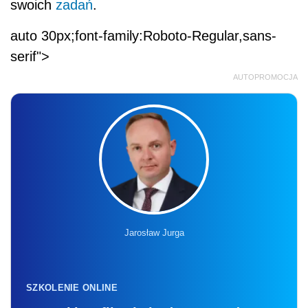
swoich
zadań
.
auto 30px;font-family:Roboto-Regular,sans-
serif">
AUTOPROMOCJA
Jarosław Jurga
SZKOLENIE ONLINE