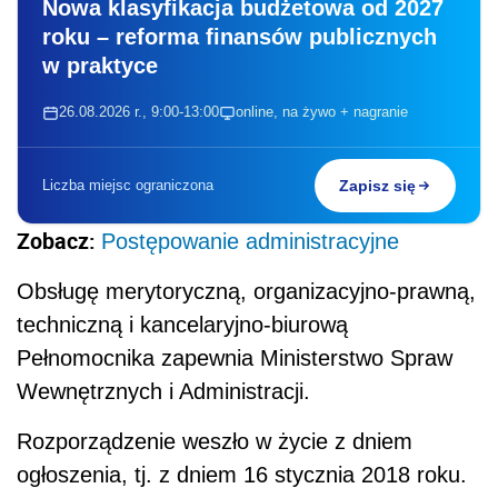
Nowa klasyfikacja budżetowa od 2027
roku – reforma finansów publicznych
w praktyce
26.08.2026 r., 9:00-13:00
online, na żywo + nagranie
Liczba miejsc ograniczona
Zapisz się
Zobacz:
Postępowanie administracyjne
Obsługę merytoryczną, organizacyjno-prawną,
techniczną i kancelaryjno-biurową
Pełnomocnika zapewnia Ministerstwo Spraw
Wewnętrznych i Administracji.
Rozporządzenie weszło w życie z dniem
ogłoszenia, tj. z dniem 16 stycznia 2018 roku.