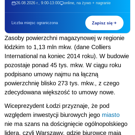
26.08.2026 r., 9:00-13:00
online, na żywo + nagranie
Liczba miejsc ograniczona
Zapisz się
Zasoby powierzchni magazynowej w regionie
łódzkim to 1,13 mln mkw. (dane Colliers
International na koniec 2014 roku). W budowie
pozostaje ponad 45 tys. mkw. W ciągu roku
podpisano umowy najmu na łączną
powierzchnię blisko 273 tys. mkw., z czego
zdecydowana większość to umowy nowe.
Wiceprezydent Łodzi przyznaje, że pod
względem inwestycji biurowych jego
miasto
nie ma szans na doścignięcie ogólnopolskiego
lidera, czyli Warszawy, gdzie biurowce mają