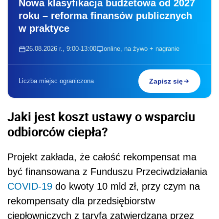
Nowa klasyfikacja budżetowa od 2027
roku – reforma finansów publicznych
w praktyce
26.08.2026 r., 9:00-13:00
online, na żywo + nagranie
Liczba miejsc ograniczona
Zapisz się
Jaki jest koszt
ustawy o wsparciu
odbiorców ciepła?
Projekt zakłada, że całość rekompensat ma
być finansowana z Funduszu Przeciwdziałania
COVID-19
do kwoty 10 mld zł, przy czym na
rekompensaty dla przedsiębiorstw
ciepłowniczych z taryfą zatwierdzaną przez