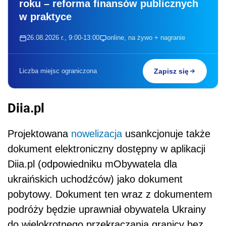
roku – reforma finansów publicznych
w praktyce
26.08.2026 r., 9:00-13:00
online, na żywo + nagranie
Liczba miejsc ograniczona
Zapisz się
Diia.pl
Projektowana
nowelizacja
usankcjonuje także
dokument elektroniczny dostępny w aplikacji
Diia.pl (odpowiedniku mObywatela dla
ukraińskich uchodźców) jako dokument
pobytowy. Dokument ten wraz z dokumentem
podróży będzie uprawniał obywatela Ukrainy
do wielokrotnego przekraczania granicy bez