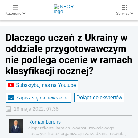
Kategorie
Serwisy
Dlaczego uczeń z Ukrainy w
oddziale przygotowawczym
nie podlega ocenie w ramach
klasyfikacji rocznej?
Subskrybuj nas na Youtube
Dołącz do ekspertów
Zapisz się na newsletter
18 maja 2022, 07:38
Roman Lorens
ekspert/konsultant ds. awansu zawodowego
nauczycieli oraz organizacji i zarządzania oświatą,