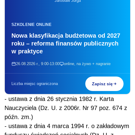
Jarosław Jurga
SZKOLENIE ONLINE
Nowa klasyfikacja budżetowa od 2027
roku – reforma finansów publicznych
w praktyce
26.08.2026 r., 9:00-13:00
online, na żywo + nagranie
Liczba miejsc ograniczona
Zapisz się
- ustawa z dnia 26 stycznia 1982 r. Karta
Nauczyciela (Dz. U. z 2006r. Nr 97 poz. 674 z
późn. zm.)
- ustawa z dnia 4 marca 1994 r. o zakładowym
funduszu świadczeń socjalnych (Dz. U. z