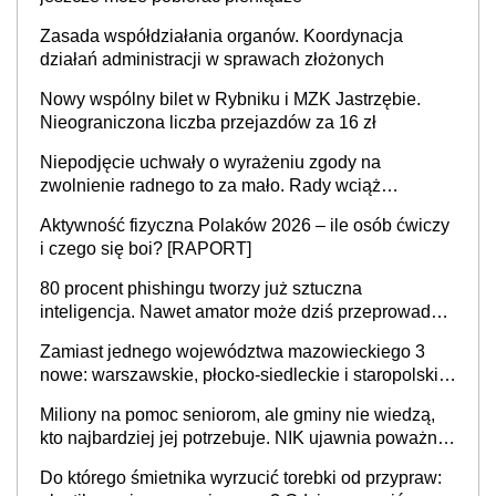
Zasada współdziałania organów. Koordynacja
działań administracji w sprawach złożonych
Nowy wspólny bilet w Rybniku i MZK Jastrzębie.
Nieograniczona liczba przejazdów za 16 zł
Niepodjęcie uchwały o wyrażeniu zgody na
zwolnienie radnego to za mało. Rady wciąż
popełniają ten błąd, a sądy muszą rozstrzygać
Aktywność fizyczna Polaków 2026 – ile osób ćwiczy
sprawy
i czego się boi? [RAPORT]
80 procent phishingu tworzy już sztuczna
inteligencja. Nawet amator może dziś przeprowadzić
skuteczny cyberatak
Zamiast jednego województwa mazowieckiego 3
nowe: warszawskie, płocko-siedleckie i staropolskie.
Nigdzie w Europie nie ma tak dużych jednostek
Miliony na pomoc seniorom, ale gminy nie wiedzą,
stołecznych
kto najbardziej jej potrzebuje. NIK ujawnia poważną
lukę w systemie
Do którego śmietnika wyrzucić torebki od przypraw: