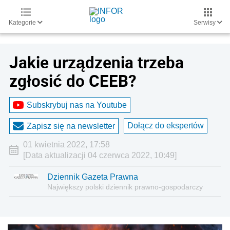
Kategorie
Serwisy
Jakie urządzenia trzeba
zgłosić do CEEB?
Subskrybuj nas na Youtube
Dołącz do ekspertów
Zapisz się na newsletter
01 kwietnia 2022, 17:58
[Data aktualizacji 04 czerwca 2022, 10:49]
Dziennik Gazeta Prawna
Największy polski dziennik prawno-gospodarczy