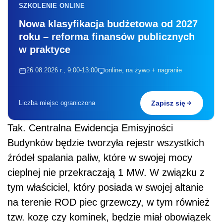
SZKOLENIE ONLINE
Nowa klasyfikacja budżetowa od 2027
roku – reforma finansów publicznych
w praktyce
26.08.2026 r., 9:00-13:00
online, na żywo + nagranie
Liczba miejsc ograniczona
Zapisz się
Tak. Centralna Ewidencja Emisyjności
Budynków będzie tworzyła rejestr wszystkich
źródeł spalania paliw, które w swojej mocy
cieplnej nie przekraczają 1 MW. W związku z
tym właściciel, który posiada w swojej altanie
na terenie ROD piec grzewczy, w tym również
tzw. kozę czy kominek, będzie miał obowiązek