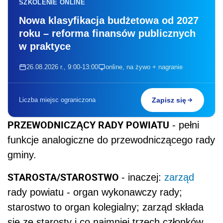
SZKOLENIE ONLINE
Nowa klasyfikacja budżetowa od 2027
roku – reforma finansów publicznych
w praktyce
26.08.2026 r., 9:00-13:00
online, na żywo + nagranie
Liczba miejsc ograniczona
Zapisz się
PRZEWODNICZĄCY RADY POWIATU
- pełni
funkcje analogiczne do przewodniczącego rady
gminy.
STAROSTA/STAROSTWO
- inaczej:
zarząd
rady powiatu - organ wykonawczy rady;
starostwo to organ kolegialny; zarząd składa
się ze starosty i co najmniej trzech członków