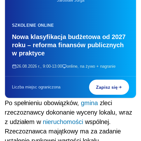
Jarosław Jurga
SZKOLENIE ONLINE
Nowa klasyfikacja budżetowa od 2027
roku – reforma finansów publicznych
w praktyce
26.08.2026 r., 9:00-13:00
online, na żywo + nagranie
Liczba miejsc ograniczona
Zapisz się
Po spełnieniu obowiązków,
gmina
zleci
rzeczoznawcy dokonanie wyceny lokalu, wraz
z udziałem w
nieruchomości
wspólnej.
Rzeczoznawca majątkowy ma za zadanie
ustalenie rynkowej wartości lokalu.