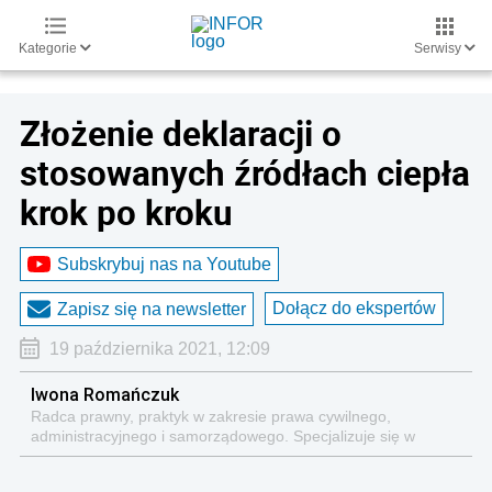
Kategorie
Serwisy
Złożenie deklaracji o
stosowanych źródłach ciepła
krok po kroku
Subskrybuj nas na Youtube
Dołącz do ekspertów
Zapisz się na newsletter
19 października 2021, 12:09
Iwona Romańczuk
Radca prawny, praktyk w zakresie prawa cywilnego,
administracyjnego i samorządowego. Specjalizuje się w
prawie administracji publicznej, z uwzględnieniem ochrony
środowiska, w tym gospodarki odpadami. Autorka publikacji o