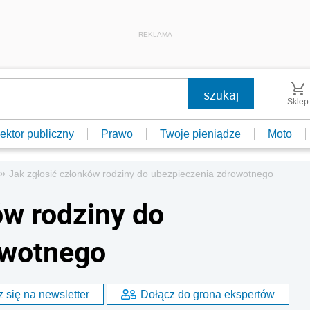
REKLAMA
Sklep
ektor publiczny
Prawo
Twoje pieniądze
Moto
»
Jak zgłosić członków rodziny do ubezpieczenia zdrowotnego
ów rodziny do
owotnego
 się na newsletter
Dołącz do grona ekspertów