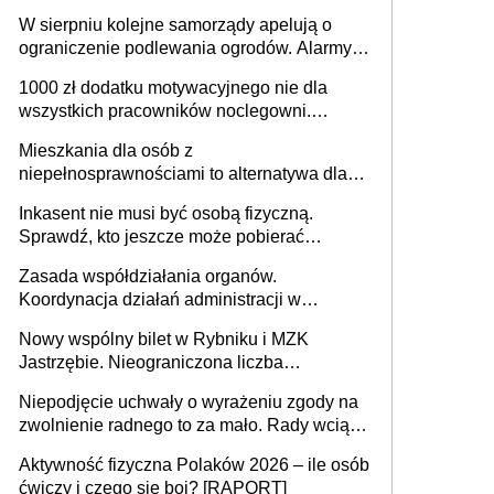
W sierpniu kolejne samorządy apelują o
ograniczenie podlewania ogrodów. Alarmy w
625 gminach. Niżówka hydrogeologiczna
1000 zł dodatku motywacyjnego nie dla
może objąć cały kraj
wszystkich pracowników noclegowni.
MRPiPS wyjaśnia zasady
Mieszkania dla osób z
niepełnosprawnościami to alternatywa dla
opieki instytucjonalnej. 53% chce mieszkać
Inkasent nie musi być osobą fizyczną.
samodzielnie lub z rodziną
Sprawdź, kto jeszcze może pobierać
pieniądze
Zasada współdziałania organów.
Koordynacja działań administracji w
sprawach złożonych
Nowy wspólny bilet w Rybniku i MZK
Jastrzębie. Nieograniczona liczba
przejazdów za 16 zł
Niepodjęcie uchwały o wyrażeniu zgody na
zwolnienie radnego to za mało. Rady wciąż
popełniają ten błąd, a sądy muszą
Aktywność fizyczna Polaków 2026 – ile osób
rozstrzygać sprawy
ćwiczy i czego się boi? [RAPORT]