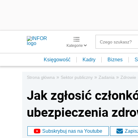
Kategorie
Księgowość
Kadry
Biznes
S
»
»
»
Strona główna
Sektor publiczny
Zadania
Zdrowie
Jak zgłosić członk
ubezpieczenia zdr
Subskrybuj nas na Youtube
Zapisz