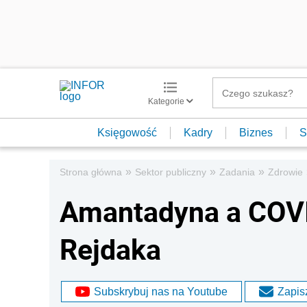
Kategorie
Księgowość
Kadry
Biznes
S
»
»
»
Strona główna
Sektor publiczny
Zadania
Zdrowie
Amantadyna a COVI
Rejdaka
Subskrybuj nas na Youtube
Zapisz