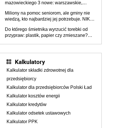
mazowieckiego 3 nowe: warszawskie,
płocko-siedleckie i staropolskie. Nigdzie w
Miliony na pomoc seniorom, ale gminy nie
Europie nie ma tak dużych jednostek
wiedzą, kto najbardziej jej potrzebuje. NIK
stołecznych
ujawnia poważną lukę w systemie
Do którego śmietnika wyrzucić torebki od
przypraw: plastik, papier czy zmieszane?
Gdzie wyrzucić młynek po przyprawach?
Kalkulatory
Kalkulator składki zdrowotnej dla
przedsiębiorcy
Kalkulator dla przedsiębiorców Polski Ład
Kalkulator kosztów energii
Kalkulator kredytów
Kalkulator odsetek ustawowych
Kalkulator PPK