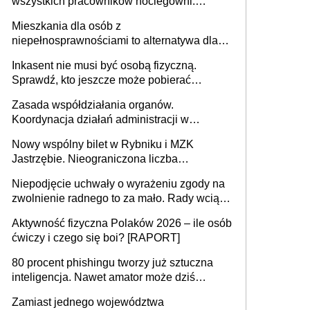
wszystkich pracowników noclegowni.
MRPiPS wyjaśnia zasady
Mieszkania dla osób z
niepełnosprawnościami to alternatywa dla
opieki instytucjonalnej. 53% chce mieszkać
Inkasent nie musi być osobą fizyczną.
samodzielnie lub z rodziną
Sprawdź, kto jeszcze może pobierać
pieniądze
Zasada współdziałania organów.
Koordynacja działań administracji w
sprawach złożonych
Nowy wspólny bilet w Rybniku i MZK
Jastrzębie. Nieograniczona liczba
przejazdów za 16 zł
Niepodjęcie uchwały o wyrażeniu zgody na
zwolnienie radnego to za mało. Rady wciąż
popełniają ten błąd, a sądy muszą
Aktywność fizyczna Polaków 2026 – ile osób
rozstrzygać sprawy
ćwiczy i czego się boi? [RAPORT]
80 procent phishingu tworzy już sztuczna
inteligencja. Nawet amator może dziś
przeprowadzić skuteczny cyberatak
Zamiast jednego województwa