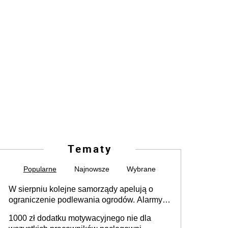
Tematy
Popularne
Najnowsze
Wybrane
W sierpniu kolejne samorządy apelują o
ograniczenie podlewania ogrodów. Alarmy w
625 gminach. Niżówka hydrogeologiczna
1000 zł dodatku motywacyjnego nie dla
może objąć cały kraj