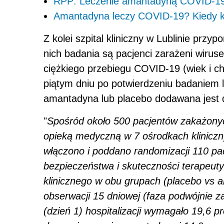
RPP: Leczenie amantadyną COVID-19
Amantadyna leczy COVID-19? Kiedy 
Z kolei szpital kliniczny w Lublinie prz
nich badania są pacjenci zarażeni wiru
ciężkiego przebiegu COVID-19 (wiek i cho
piątym dniu po potwierdzeniu badaniem 
amantadyna lub placebo dodawana jest 
"
Spośród około 500 pacjentów zakażony
opieką medyczną w 7 ośrodkach kliniczn
włączono i poddano randomizacji 110 pa
bezpieczeństwa i skuteczności terapeut
klinicznego w obu grupach (placebo vs a
obserwacji 15 dniowej (faza podwójnie z
(dzień 1) hospitalizacji wymagało 19,6 p