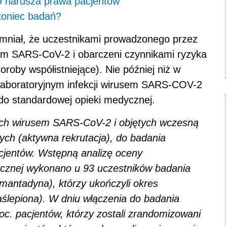
 narusza prawa pacjentów
koniec badań?
ypomniał, że uczestnikami prowadzonego przez
sem SARS-CoV-2 i obarczeni czynnikami ryzyka
roby współistniejące). Nie później niż w
laboratoryjnym infekcji wirusem SARS-COV-2
do standardowej opieki medycznej.
ch wirusem SARS-CoV-2 i objętych wczesną
ych (aktywna rekrutacja), do badania
cjentów. Wstępną analizę oceny
ycznej wykonano u 93 uczestników badania
mantadyna), którzy ukończyli okres
aślepiona). W dniu włączenia do badania
roc. pacjentów, którzy zostali zrandomizowani