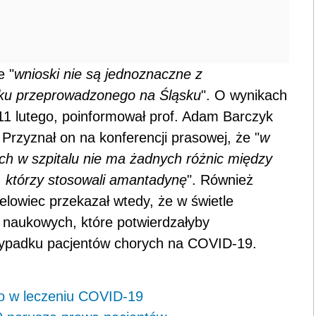
e "
wnioski nie są jednoznaczne z
eku przeprowadzonego na Śląsku
". O wynikach
11 lutego, poinformował prof. Adam Barczyk
rzyznał on na konferencji prasowej, że "
w
ch w szpitalu nie ma żadnych różnic między
i, którzy stosowali amantadynę
". Również
lowiec przekazał wtedy, że w świetle
 naukowych, które potwierdzałyby
ypadku pacjentów chorych na COVID-19.
bo w leczeniu COVID-19