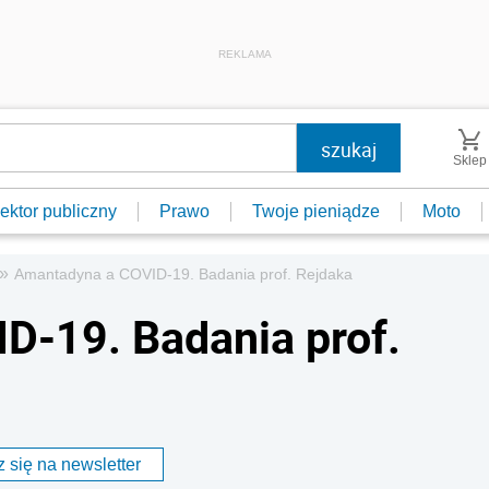
REKLAMA
Sklep
ektor publiczny
Prawo
Twoje pieniądze
Moto
»
Amantadyna a COVID-19. Badania prof. Rejdaka
D-19. Badania prof.
 się na newsletter