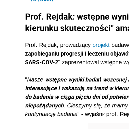
Prof. Rejdak: wstępne wyni
kierunku skuteczności" am
Prof. Rejdak, prowadzący
projekt
badawc
zapobieganiu progresji i leczeniu objaw
SARS-COV-2
" zaprezentował wstępne wy
wstępne wyniki badań wczesnej 
"
Nasze
interesujące i wskazują na trend w kier
do badania w ciągu pięciu dni od potwie
niepożądanych
. Cieszymy się, że mamy
kontynuację badania
” - wyjaśnił prof. Re