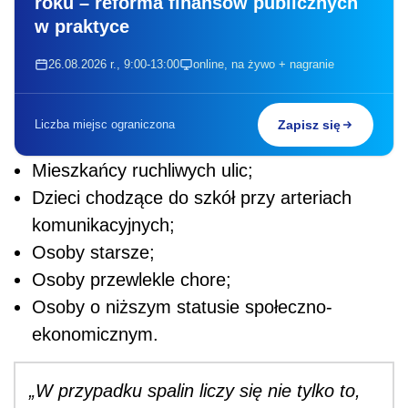
roku – reforma finansów publicznych
w praktyce
26.08.2026 r., 9:00-13:00
online, na żywo + nagranie
Liczba miejsc ograniczona
Zapisz się
Mieszkańcy ruchliwych ulic;
Dzieci chodzące do szkół przy arteriach
komunikacyjnych;
Osoby starsze;
Osoby przewlekle chore;
Osoby o niższym statusie społeczno-
ekonomicznym.
„W przypadku spalin liczy się nie tylko to,