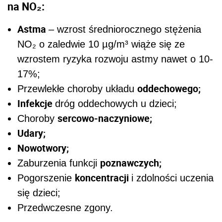
na NO₂:
Astma
– wzrost średniorocznego stężenia
NO₂ o zaledwie 10 µg/m³ wiąże się ze
wzrostem ryzyka rozwoju astmy nawet o 10-
17%;
oddechowego;
Przewlekłe choroby układu
Infekcje
dróg oddechowych u dzieci;
sercowo-naczyniowe;
Choroby
Udary;
Nowotwory;
poznawczych;
Zaburzenia funkcji
koncentracji
Pogorszenie
i zdolności uczenia
się dzieci;
Przedwczesne zgony.