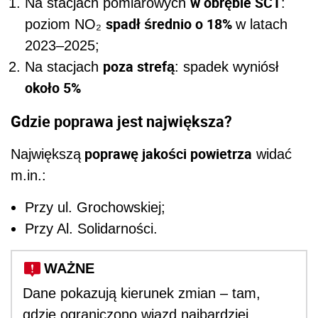
w obrębie SCT
Na stacjach pomiarowych
:
spadł średnio o 18%
poziom NO₂
w latach
2023–2025;
poza strefą
Na stacjach
: spadek wyniósł
około 5%
Gdzie poprawa jest największa?
poprawę jakości powietrza
Największą
widać
m.in.:
Przy ul. Grochowskiej;
Przy Al. Solidarności.
WAŻNE
Dane pokazują kierunek zmian – tam,
gdzie ograniczono wjazd najbardziej