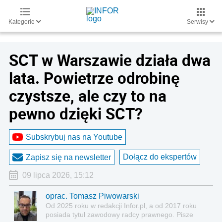
Kategorie
Serwisy
SCT w Warszawie działa dwa
lata. Powietrze odrobinę
czystsze, ale czy to na
pewno dzięki SCT?
Subskrybuj nas na Youtube
Dołącz do ekspertów
Zapisz się na newsletter
09 lipca 2026, 15:12
oprac. Tomasz Piwowarski
Od 2025 roku w redakcji Infor.pl, a od 2017 roku
posiada tytuł zawodowy radcy prawnego. Pisze