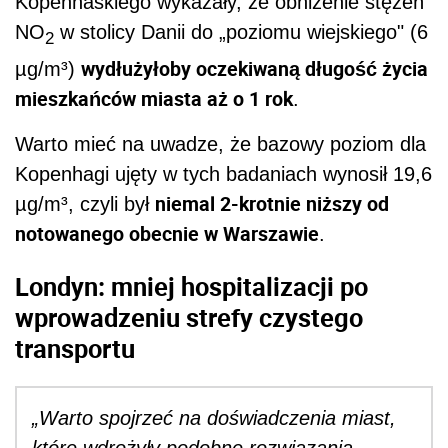
Kopenhaskiego wykazały, że obniżenie stężeń
NO
w stolicy Danii do „poziomu wiejskiego" (6
2
wydłużyłoby oczekiwaną długość życia
µg/m³)
mieszkańców miasta aż o 1 rok
.
Warto mieć na uwadze, że bazowy poziom dla
Kopenhagi ujęty w tych badaniach wynosił 19,6
niemal 2-krotnie niższy od
µg/m³, czyli był
notowanego obecnie w Warszawie
.
Londyn: mniej hospitalizacji po
wprowadzeniu strefy czystego
transportu
„Warto spojrzeć na doświadczenia miast,
które wdrożyły podobne rozwiązania