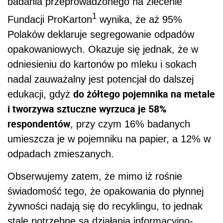
badania przeprowadzonego na zlecenie
1
Fundacji ProKarton
wynika, że aż 95%
Polaków deklaruje segregowanie odpadów
opakowaniowych. Okazuje się jednak, że w
odniesieniu do kartonów po mleku i sokach
nadal zauważalny jest potencjał do dalszej
do żółtego pojemnika na metale
edukacji, gdyż
i tworzywa sztuczne wyrzuca je 58%
respondentów
, przy czym 16% badanych
umieszcza je w pojemniku na papier, a 12% w
odpadach zmieszanych.
Obserwujemy zatem, że mimo iż rośnie
świadomość tego, że opakowania do płynnej
żywności nadają się do recyklingu, to jednak
stale potrzebne są działania informacyjno-