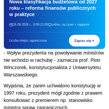
Nowa klasyfikacja budżetowa od 2027
roku – reforma finansów publicznych
w praktyce
26.08.2026 r., 9:00-13:00
online, na żywo + nagranie
Liczba miejsc ograniczona
Zapisz się
- Wpływ prezydenta na powoływanie ministrów
nie wchodzi w rachubę - zaznacza prof. Piotr
Winczorek, konstytucjonalista z Uniwersytetu
Warszawskiego.
Wyjaśnia, że zanim uchwalono konstytucję w
1997 roku, prezydent mógł zgodnie z prawem
konsultować z premierem np. stanowisko
ministra spraw zagranicznych.