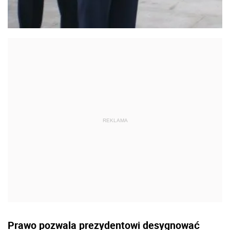
Prawo pozwala prezydentowi desygnować