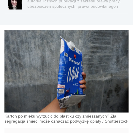
autorka licznych publikacji z zakresu prawa pracy,
ubezpieczeń społecznych, prawa budowlanego i
nieruchomości
Karton po mleku wyrzucić do plastiku czy zmieszanych? Zła
segregacja śmieci może oznaczać podwyżkę opłaty
/
Shutterstock