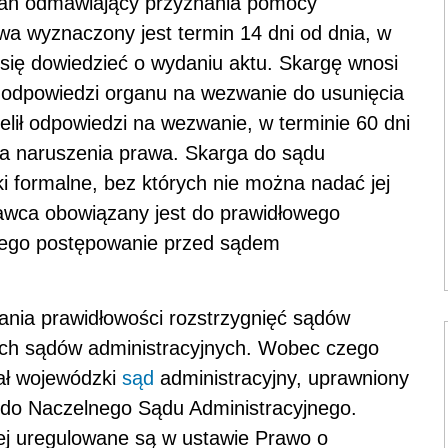
rgan odmawiający przyznania pomocy
wa wyznaczony jest termin 14 dni od dnia, w
 się dowiedzieć o wydaniu aktu. Skargę wnosi
a odpowiedzi organu na wezwanie do usunięcia
ielił odpowiedzi na wezwanie, w terminie 60 dni
ia naruszenia prawa. Skarga do sądu
i formalne, bez których nie można nadać jej
awca obowiązany jest do prawidłowego
cego postępowanie przed sądem
ania prawidłowości rozstrzygnięć sądów
kich sądów administracyjnych. Wobec czego
ał wojewódzki
sąd
administracyjny, uprawniony
ą do Naczelnego Sądu Administracyjnego.
nej uregulowane są w ustawie Prawo o