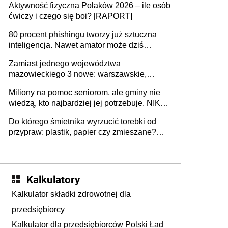
Aktywność fizyczna Polaków 2026 – ile osób
rozstrzygać sprawy
ćwiczy i czego się boi? [RAPORT]
80 procent phishingu tworzy już sztuczna
inteligencja. Nawet amator może dziś
przeprowadzić skuteczny cyberatak
Zamiast jednego województwa
mazowieckiego 3 nowe: warszawskie,
płocko-siedleckie i staropolskie. Nigdzie w
Miliony na pomoc seniorom, ale gminy nie
Europie nie ma tak dużych jednostek
wiedzą, kto najbardziej jej potrzebuje. NIK
stołecznych
ujawnia poważną lukę w systemie
Do którego śmietnika wyrzucić torebki od
przypraw: plastik, papier czy zmieszane?
Gdzie wyrzucić młynek po przyprawach?
Kalkulatory
Kalkulator składki zdrowotnej dla
przedsiębiorcy
Kalkulator dla przedsiębiorców Polski Ład