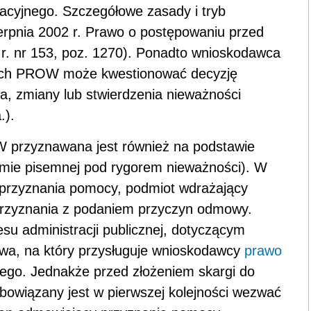
racyjnego. Szczegółowe zasady i tryb
ierpnia 2002 r. Prawo o postępowaniu przed
 r. nr 153, poz. 1270). Ponadto wnioskodawca
h PROW może kwestionować decyzję
ia, zmiany lub stwierdzenia nieważności
.).
 przyznawana jest również na podstawie
rmie pisemnej pod rygorem nieważności). W
 przyznania pomocy, podmiot wdrażający
przyznania z podaniem przyczyn odmowy.
u administracji publicznej, dotyczącym
awa, na który przysługuje wnioskodawcy
prawo
nego. Jednakże przed złożeniem skargi do
owiązany jest w pierwszej kolejności wezwać