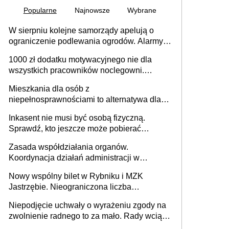
Popularne
Najnowsze
Wybrane
W sierpniu kolejne samorządy apelują o
ograniczenie podlewania ogrodów. Alarmy w
625 gminach. Niżówka hydrogeologiczna
1000 zł dodatku motywacyjnego nie dla
może objąć cały kraj
wszystkich pracowników noclegowni.
MRPiPS wyjaśnia zasady
Mieszkania dla osób z
niepełnosprawnościami to alternatywa dla
opieki instytucjonalnej. 53% chce mieszkać
Inkasent nie musi być osobą fizyczną.
samodzielnie lub z rodziną
Sprawdź, kto jeszcze może pobierać
pieniądze
Zasada współdziałania organów.
Koordynacja działań administracji w
sprawach złożonych
Nowy wspólny bilet w Rybniku i MZK
Jastrzębie. Nieograniczona liczba
przejazdów za 16 zł
Niepodjęcie uchwały o wyrażeniu zgody na
zwolnienie radnego to za mało. Rady wciąż
popełniają ten błąd, a sądy muszą