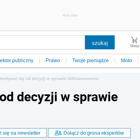
REKLAMA
Sklep
ektor publiczny
Prawo
Twoje pieniądze
Moto
dwoływać się od decyzji w sprawie dofinansowania
od decyzji w sprawie
 się na newsletter
Dołącz do grona ekspertów