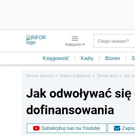
Kategorie
Księgowość
Kadry
Biznes
S
»
»
»
Strona główna
Sektor publiczny
Temat dnia
Jak o
Jak odwoływać się 
dofinansowania
Subskrybuj nas na Youtube
Zapisz