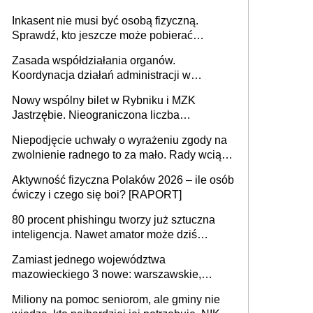
Inkasent nie musi być osobą fizyczną.
Sprawdź, kto jeszcze może pobierać
pieniądze
Zasada współdziałania organów.
Koordynacja działań administracji w
sprawach złożonych
Nowy wspólny bilet w Rybniku i MZK
Jastrzębie. Nieograniczona liczba
przejazdów za 16 zł
Niepodjęcie uchwały o wyrażeniu zgody na
zwolnienie radnego to za mało. Rady wciąż
popełniają ten błąd, a sądy muszą
Aktywność fizyczna Polaków 2026 – ile osób
rozstrzygać sprawy
ćwiczy i czego się boi? [RAPORT]
80 procent phishingu tworzy już sztuczna
inteligencja. Nawet amator może dziś
przeprowadzić skuteczny cyberatak
Zamiast jednego województwa
mazowieckiego 3 nowe: warszawskie,
płocko-siedleckie i staropolskie. Nigdzie w
Miliony na pomoc seniorom, ale gminy nie
Europie nie ma tak dużych jednostek