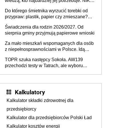
wiedzą, kto najbardziej jej potrzebuje. NIK
stołecznych
ujawnia poważną lukę w systemie
Do którego śmietnika wyrzucić torebki od
przypraw: plastik, papier czy zmieszane?
Gdzie wyrzucić młynek po przyprawach?
Świadczenia dla rodzin 2026/2027. Od
sierpnia gminy przyjmują papierowe wnioski
Za mało mieszkań wspomaganych dla osób
z niepełnosprawnościami w Polsce. Idą
zmiany w przepisach
TOPR szuka następcy Sokoła. AW139
przechodzi testy w Tatrach, ale wyboru
jeszcze nie ma
Kalkulatory
Kalkulator składki zdrowotnej dla
przedsiębiorcy
Kalkulator dla przedsiębiorców Polski Ład
Kalkulator kosztów energii