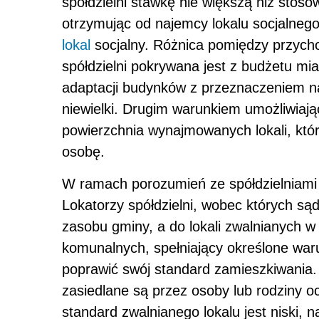
spółdzielni stawkę nie większą niż sto
otrzymując od najemcy lokalu socjalneg
lokal
socjalny. Różnica pomiędzy przyc
spółdzielni pokrywana jest z budżetu m
adaptacji budynków z przeznaczeniem na 
niewielki. Drugim warunkiem umożliwiają
powierzchnia wynajmowanych lokali, któ
osobę.
W ramach porozumień ze spółdzielniami m
Lokatorzy spółdzielni, wobec których sąd
zasobu gminy, a do lokali zwalnianych w 
komunalnych, spełniający określone war
poprawić swój standard zamieszkiwania.
zasiedlane są przez osoby lub rodziny oc
standard zwalnianego lokalu jest niski, n