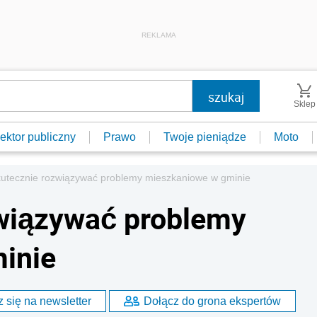
REKLAMA
Sklep
ektor publiczny
Prawo
Twoje pieniądze
Moto
kutecznie rozwiązywać problemy mieszkaniowe w gminie
związywać problemy
inie
 się na newsletter
Dołącz do grona ekspertów