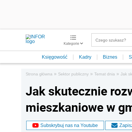
Kategorie
Księgowość
Kadry
Biznes
S
»
»
»
Strona główna
Sektor publiczny
Temat dnia
Jak s
Jak skutecznie ro
mieszkaniowe w gm
Subskrybuj nas na Youtube
Zapisz