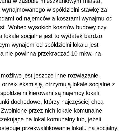
sowana w zasobie mieszkaniowym miasta,
o wynajmowanego w spółdzielni stawkę za
hodami od najemców a kosztami wynajmu od
iast. Wobec wysokich kosztów budowy czy
lokale socjalne jest to wydatek bardzo
cym wynajem od spółdzielni lokalu jest
ra nie powinna przekraczać 10 mkw. na
ożliwe jest jeszcze inne rozwiązanie.
 orzekł eksmisję, otrzymują lokale socjalne z
spółdzielni kierowani są najemcy lokali
unki dochodowe, którzy najczęściej chcą
 Zwolnione przez nich lokale komunalne
zekujące na lokal komunalny lub, jeżeli
astępuje przekwalifikowanie lokalu na socjalny.