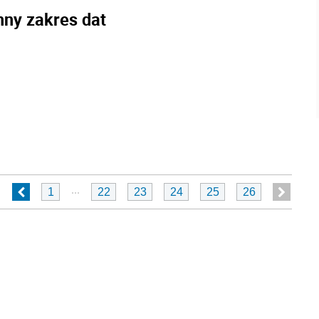
nny zakres dat
...
1
22
23
24
25
26