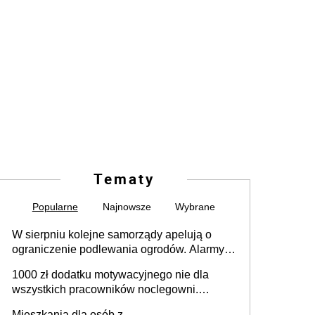
Tematy
Popularne
Najnowsze
Wybrane
W sierpniu kolejne samorządy apelują o
ograniczenie podlewania ogrodów. Alarmy w
625 gminach. Niżówka hydrogeologiczna
1000 zł dodatku motywacyjnego nie dla
może objąć cały kraj
wszystkich pracowników noclegowni.
MRPiPS wyjaśnia zasady
Mieszkania dla osób z