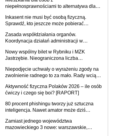
niepełnosprawnościami to alternatywa dla
opieki instytucjonalnej. 53% chce mieszkać
Inkasent nie musi być osobą fizyczną.
samodzielnie lub z rodziną
Sprawdź, kto jeszcze może pobierać
pieniądze
Zasada współdziałania organów.
Koordynacja działań administracji w
sprawach złożonych
Nowy wspólny bilet w Rybniku i MZK
Jastrzębie. Nieograniczona liczba
przejazdów za 16 zł
Niepodjęcie uchwały o wyrażeniu zgody na
zwolnienie radnego to za mało. Rady wciąż
popełniają ten błąd, a sądy muszą
Aktywność fizyczna Polaków 2026 – ile osób
rozstrzygać sprawy
ćwiczy i czego się boi? [RAPORT]
80 procent phishingu tworzy już sztuczna
inteligencja. Nawet amator może dziś
przeprowadzić skuteczny cyberatak
Zamiast jednego województwa
mazowieckiego 3 nowe: warszawskie,
płocko-siedleckie i staropolskie. Nigdzie w