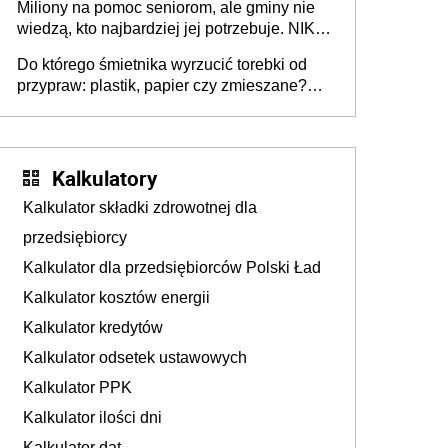
Miliony na pomoc seniorom, ale gminy nie
Europie nie ma tak dużych jednostek
wiedzą, kto najbardziej jej potrzebuje. NIK
stołecznych
ujawnia poważną lukę w systemie
Do którego śmietnika wyrzucić torebki od
przypraw: plastik, papier czy zmieszane?
Gdzie wyrzucić młynek po przyprawach?
Kalkulatory
Kalkulator składki zdrowotnej dla
przedsiębiorcy
Kalkulator dla przedsiębiorców Polski Ład
Kalkulator kosztów energii
Kalkulator kredytów
Kalkulator odsetek ustawowych
Kalkulator PPK
Kalkulator ilości dni
Kalkulator dat