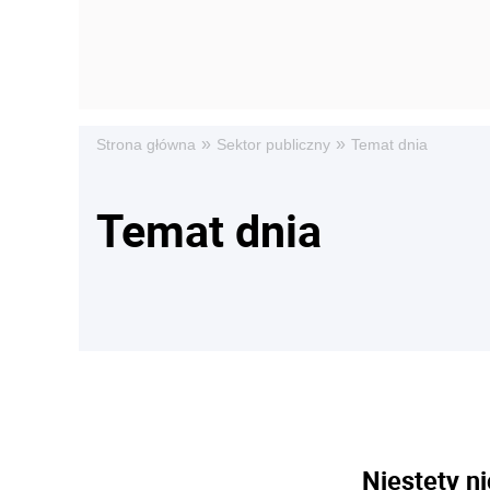
»
»
Strona główna
Sektor publiczny
Temat dnia
Temat dnia
Niestety ni