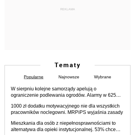
REKLAMA
Tematy
Popularne
Najnowsze
Wybrane
W sierpniu kolejne samorządy apelują o
ograniczenie podlewania ogrodów. Alarmy w 625
gminach. Niżówka hydrogeologiczna może objąć
1000 zł dodatku motywacyjnego nie dla wszystkich
cały kraj
pracowników noclegowni. MRPiPS wyjaśnia zasady
Mieszkania dla osób z niepełnosprawnościami to
alternatywa dla opieki instytucjonalnej. 53% chce