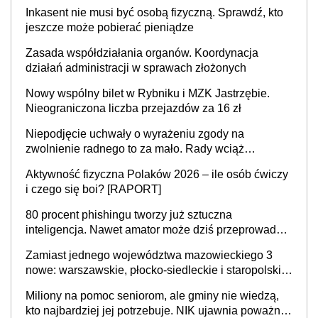
mieszkać samodzielnie lub z rodziną
Inkasent nie musi być osobą fizyczną. Sprawdź, kto
jeszcze może pobierać pieniądze
Zasada współdziałania organów. Koordynacja
działań administracji w sprawach złożonych
Nowy wspólny bilet w Rybniku i MZK Jastrzębie.
Nieograniczona liczba przejazdów za 16 zł
Niepodjęcie uchwały o wyrażeniu zgody na
zwolnienie radnego to za mało. Rady wciąż
popełniają ten błąd, a sądy muszą rozstrzygać
Aktywność fizyczna Polaków 2026 – ile osób ćwiczy
sprawy
i czego się boi? [RAPORT]
80 procent phishingu tworzy już sztuczna
inteligencja. Nawet amator może dziś przeprowadzić
skuteczny cyberatak
Zamiast jednego województwa mazowieckiego 3
nowe: warszawskie, płocko-siedleckie i staropolskie.
Nigdzie w Europie nie ma tak dużych jednostek
Miliony na pomoc seniorom, ale gminy nie wiedzą,
stołecznych
kto najbardziej jej potrzebuje. NIK ujawnia poważną