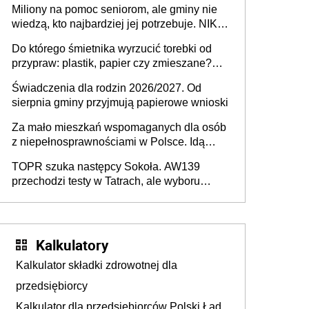
Miliony na pomoc seniorom, ale gminy nie
Europie nie ma tak dużych jednostek
wiedzą, kto najbardziej jej potrzebuje. NIK
stołecznych
ujawnia poważną lukę w systemie
Do którego śmietnika wyrzucić torebki od
przypraw: plastik, papier czy zmieszane?
Gdzie wyrzucić młynek po przyprawach?
Świadczenia dla rodzin 2026/2027. Od
sierpnia gminy przyjmują papierowe wnioski
Za mało mieszkań wspomaganych dla osób
z niepełnosprawnościami w Polsce. Idą
zmiany w przepisach
TOPR szuka następcy Sokoła. AW139
przechodzi testy w Tatrach, ale wyboru
jeszcze nie ma
Kalkulatory
Kalkulator składki zdrowotnej dla
przedsiębiorcy
Kalkulator dla przedsiębiorców Polski Ład