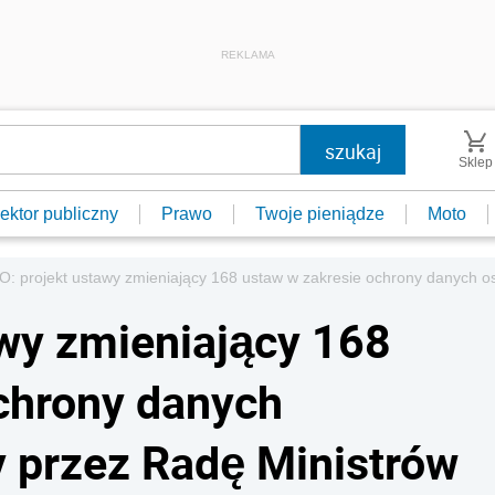
REKLAMA
Sklep
ektor publiczny
Prawo
Twoje pieniądze
Moto
: projekt ustawy zmieniający 168 ustaw w zakresie ochrony danych o
wy zmieniający 168
chrony danych
 przez Radę Ministrów