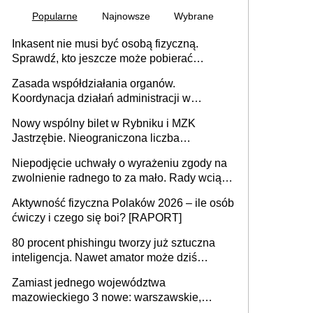
Popularne
Najnowsze
Wybrane
Inkasent nie musi być osobą fizyczną.
Sprawdź, kto jeszcze może pobierać
pieniądze
Zasada współdziałania organów.
Koordynacja działań administracji w
sprawach złożonych
Nowy wspólny bilet w Rybniku i MZK
Jastrzębie. Nieograniczona liczba
przejazdów za 16 zł
Niepodjęcie uchwały o wyrażeniu zgody na
zwolnienie radnego to za mało. Rady wciąż
popełniają ten błąd, a sądy muszą
Aktywność fizyczna Polaków 2026 – ile osób
rozstrzygać sprawy
ćwiczy i czego się boi? [RAPORT]
80 procent phishingu tworzy już sztuczna
inteligencja. Nawet amator może dziś
przeprowadzić skuteczny cyberatak
Zamiast jednego województwa
mazowieckiego 3 nowe: warszawskie,
płocko-siedleckie i staropolskie. Nigdzie w