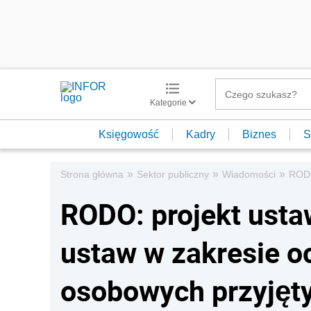
Kategorie
Księgowość
Kadry
Biznes
S
»
»
»
Strona główna
Sektor publiczny
Wiadomości
RODO
RODO: projekt usta
ustaw w zakresie o
osobowych przyjęty