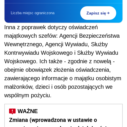
zawierającego informacje o majątku osobistym
małżonków, dzieci i osób pozostających we
wspólnym pożyciu.
Zmiana (wprowadzona w ustawie o
ograniczeniu prowadzenia działalności
gospodarczej przez osoby pełniące funkcje
publiczne) przewiduje przy tym, że
informacje zawarte w oświadczeniu o
stanie majątkowym szefów tych służb
stanowią tajemnicę prawnie chronioną i
podlegają ochronie przewidzianej dla
informacji niejawnych o klauzuli tajności
"zastrzeżone", chyba że osoba, która