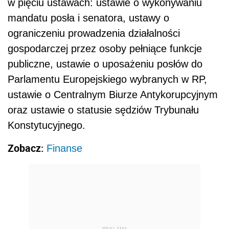
Zobacz:
Finanse
REKLAMA
Nowe przepisy zakładają, że m.in. premier,
ministrowie, posłowie, posłowie do PE,
senatorowie, prezesi: Trybunału
Konstytucyjnego, Naczelnego Sądu