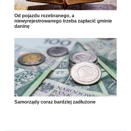
Samorządy coraz bardziej zadłużone
AUTOPROMOCJA
Źródło:
PAP
majątek
urzędnik
wynagrodzenia
Wersja do druku
Napisz do nas