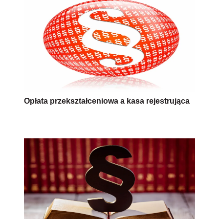
Od pojazdu rozebranego, a
niewyrejestrowanego trzeba zapłacić gminie
daninę