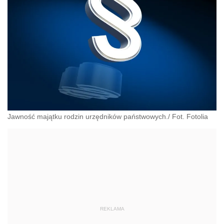
Jawność majątku rodzin urzędników państwowych./ Fot. Fotolia