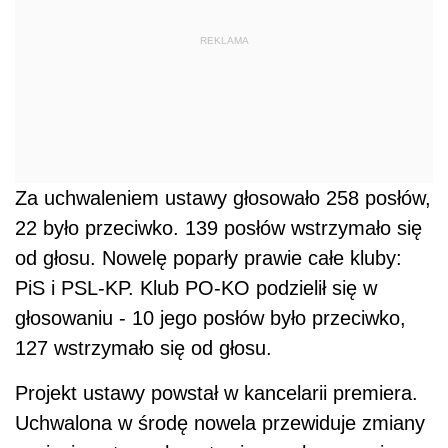
PiS i PSL-KP. Klub PO-KO podzielił się w
głosowaniu - 10 jego posłów było przeciwko,
127 wstrzymało się od głosu.
Projekt ustawy powstał w kancelarii premiera.
Uchwalona w środę nowela przewiduje zmiany
w pięciu ustawach: ustawie o wykonywaniu
mandatu posła i senatora, ustawy o
ograniczeniu prowadzenia działalności
gospodarczej przez osoby pełniące funkcje
publiczne, ustawie o uposażeniu posłów do
Parlamentu Europejskiego wybranych w RP,
ustawie o Centralnym Biurze Antykorupcyjnym
oraz ustawie o statusie sędziów Trybunału
Konstytucyjnego.