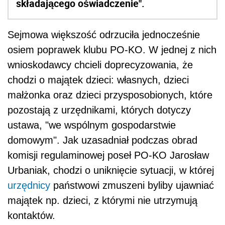
domowym". Jak uzasadniał podczas obrad
komisji regulaminowej poseł PO-KO Jarosław
Urbaniak, chodzi o uniknięcie sytuacji, w której
urzędnicy
państwowi zmuszeni byliby ujawniać
majątek np. dzieci, z którymi nie utrzymują
kontaktów.
Przygotowanie ustawy, na podstawie której
ujawnione byłyby majątki – i ich źródła -
współmałżonków polityków, osób
pozostających we wspólnym pożyciu oraz ich
dorosłych dzieci, zapowiedział pod koniec maja
prezes PiS Jarosław Kaczyński.
AUTOPROMOCJA