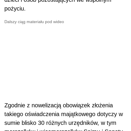
Zgodnie z nowelizacją obowiązek złożenia
takiego oświadczenia majątkowego dotyczy w
sumie blisko 30 różnych urzędników, w tym
marszałków i wicemarszałków Sejmu i Senatu,
prezesów Najwyższej Izby Kontroli i
Narodowego Banku Polskiego, sekretarzy i
podsekretarzy stanu, przewodniczącego
Komisji Nadzoru Finansowego, wojewodów,
prezesów zarządów: Narodowego Funduszu
Zdrowia, Państwowego Funduszu Rehabilitacji
Osób Niepełnosprawnych, Narodowego
Funduszu Ochrony
Środowiska
i Gospodarki