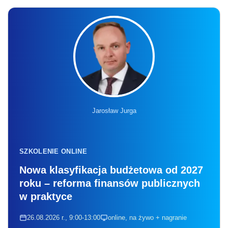
SZKOLENIE ONLINE
Nowa klasyfikacja budżetowa od 2027
roku – reforma finansów publicznych
w praktyce
26.08.2026 r., 9:00-13:00
online, na żywo + nagranie
Liczba miejsc ograniczona
Zapisz się
Inna z poprawek dotyczy oświadczeń
majątkowych szefów: Agencji Bezpieczeństwa
Wewnętrznego, Agencji Wywiadu, Służby
Kontrwywiadu Wojskowego i Służby Wywiadu
Wojskowego. Ich także - zgodnie z nowelą -
obejmie obowiązek złożenia oświadczenia,