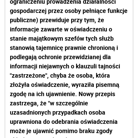
złożyła oświadczenie, wyraziła pisemną
zgodę na ich ujawnienie. Nowy przepis
zastrzega, że "w szczególnie
uzasadnionych przypadkach osoba
uprawniona do odebrania oświadczenia
może je ujawnić pomimo braku zgody
składającego oświadczenie".
Sejmowa większość odrzuciła jednocześnie
osiem poprawek klubu PO-KO. W jednej z nich
wnioskodawcy chcieli doprecyzowania, że
chodzi o majątek dzieci: własnych, dzieci
małżonka oraz dzieci przysposobionych, które
pozostają z urzędnikami, których dotyczy
ustawa, "we wspólnym gospodarstwie