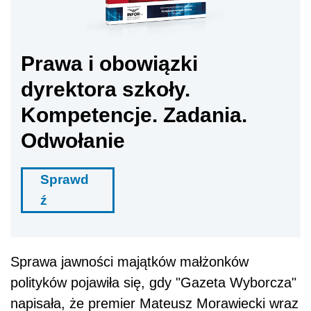
ź
Sprawa jawności majątków małżonków
polityków pojawiła się, gdy "Gazeta Wyborcza"
napisała, że premier Mateusz Morawiecki wraz
z żoną w 2002 r. kupili 15 ha gruntów za 700
tys. zł od Kościoła we Wrocławiu, podczas gdy
nieruchomość
miała już w 1999 r. być warta
prawie 4 mln zł, a obecnie ok. 70 mln zł.
Premier Morawiecki informował, że "GW"
sprostowała wysokość kwoty, jaka miałaby
obecnie odpowiadać wartości działki. Według
przedstawionej w sprostowaniu wyceny obecna