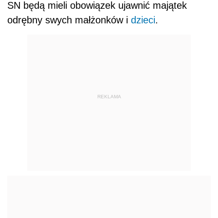
SN będą mieli obowiązek ujawnić majątek
odrębny swych małżonków i
dzieci
.
REKLAMA
Za uchwaleniem ustawy głosowało 258 posłów,
22 było przeciwko. 139 posłów wstrzymało się
od głosu. Nowelę poparły prawie całe kluby: