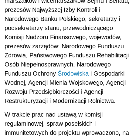
Wodnej, Agencji Mienia Wojskowego, Agencji
Rozwoju Przedsiębiorczości i Agencji
Restrukturyzacji i Modernizacji Rolnictwa.
W trakcie prac nad ustawą w komisji
regulaminowej, spraw poselskich i
immunitetowych do projektu wprowadzono, na
wniosek PiS, kilka poprawek. Jedna z nich
przewiduje możliwość objęcia (na wniosek
samych tych osób) oświadczeń
majątkowych m.in. członków zarządu oraz
dyrektorów NBP ochroną przewidzianą dla
informacji niejawnych o klauzuli tajności
"zastrzeżone", jeżeli ujawnienie tych informacji
mogłoby powodować zagrożenie dla
składającego oświadczenie lub osób dla niego