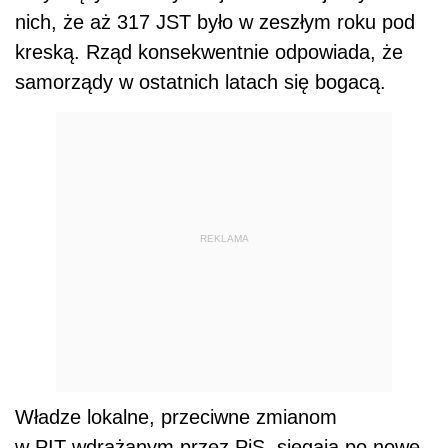
nich, że aż 317 JST było w zeszłym roku pod
kreską. Rząd konsekwentnie odpowiada, że
samorządy w ostatnich latach się bogacą.
REKLAMA
Władze lokalne, przeciwne zmianom
w PIT wdrażanym przez PiS, sięgają po nowe