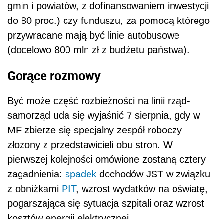
gmin i powiatów, z dofinansowaniem inwestycji
do 80 proc.) czy funduszu, za pomocą którego
przywracane mają być linie autobusowe
(docelowo 800 mln zł z budżetu państwa).
Gorące rozmowy
Być może część rozbieżności na linii rząd-
samorząd uda się wyjaśnić 7 sierpnia, gdy w
MF zbierze się specjalny zespół roboczy
złożony z przedstawicieli obu stron. W
pierwszej kolejności omówione zostaną cztery
zagadnienia:
spadek
dochodów JST w związku
z obniżkami
PIT
, wzrost wydatków na oświatę,
pogarszająca się sytuacja szpitali oraz wzrost
kosztów energii elektrycznej.