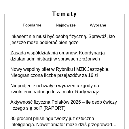
Tematy
Popularne
Najnowsze
Wybrane
Inkasent nie musi być osobą fizyczną. Sprawdź, kto
jeszcze może pobierać pieniądze
Zasada współdziałania organów. Koordynacja
działań administracji w sprawach złożonych
Nowy wspólny bilet w Rybniku i MZK Jastrzębie.
Nieograniczona liczba przejazdów za 16 zł
Niepodjęcie uchwały o wyrażeniu zgody na
zwolnienie radnego to za mało. Rady wciąż
popełniają ten błąd, a sądy muszą rozstrzygać
Aktywność fizyczna Polaków 2026 – ile osób ćwiczy
sprawy
i czego się boi? [RAPORT]
80 procent phishingu tworzy już sztuczna
inteligencja. Nawet amator może dziś przeprowadzić