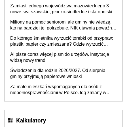
skuteczny cyberatak
Zamiast jednego województwa mazowieckiego 3
nowe: warszawskie, płocko-siedleckie i staropolskie.
Nigdzie w Europie nie ma tak dużych jednostek
Miliony na pomoc seniorom, ale gminy nie wiedzą,
stołecznych
kto najbardziej jej potrzebuje. NIK ujawnia poważną
lukę w systemie
Do którego śmietnika wyrzucić torebki od przypraw:
plastik, papier czy zmieszane? Gdzie wyrzucić
młynek po przyprawach?
AI pisze coraz więcej pism do urzędów. Instytucje
widzą nowy trend
Świadczenia dla rodzin 2026/2027. Od sierpnia
gminy przyjmują papierowe wnioski
Za mało mieszkań wspomaganych dla osób z
niepełnosprawnościami w Polsce. Idą zmiany w
przepisach
Kalkulatory