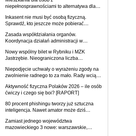
niepełnosprawnościami to alternatywa dla
opieki instytucjonalnej. 53% chce mieszkać
Inkasent nie musi być osobą fizyczną.
samodzielnie lub z rodziną
Sprawdź, kto jeszcze może pobierać
pieniądze
Zasada współdziałania organów.
Koordynacja działań administracji w
sprawach złożonych
Nowy wspólny bilet w Rybniku i MZK
Jastrzębie. Nieograniczona liczba
przejazdów za 16 zł
Niepodjęcie uchwały o wyrażeniu zgody na
zwolnienie radnego to za mało. Rady wciąż
popełniają ten błąd, a sądy muszą
Aktywność fizyczna Polaków 2026 – ile osób
rozstrzygać sprawy
ćwiczy i czego się boi? [RAPORT]
80 procent phishingu tworzy już sztuczna
inteligencja. Nawet amator może dziś
przeprowadzić skuteczny cyberatak
Zamiast jednego województwa
mazowieckiego 3 nowe: warszawskie,
płocko-siedleckie i staropolskie. Nigdzie w