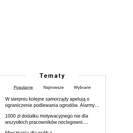
Tematy
Popularne
Najnowsze
Wybrane
W sierpniu kolejne samorządy apelują o
ograniczenie podlewania ogrodów. Alarmy w
625 gminach. Niżówka hydrogeologiczna
1000 zł dodatku motywacyjnego nie dla
może objąć cały kraj
wszystkich pracowników noclegowni.
MRPiPS wyjaśnia zasady
Mieszkania dla osób z