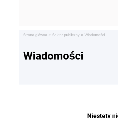
»
»
Strona główna
Sektor publiczny
Wiadomości
Wiadomości
Niestety ni