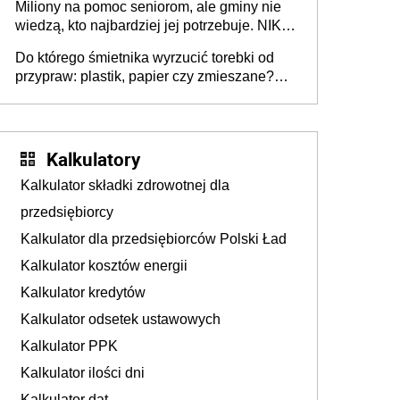
Miliony na pomoc seniorom, ale gminy nie
Europie nie ma tak dużych jednostek
wiedzą, kto najbardziej jej potrzebuje. NIK
stołecznych
ujawnia poważną lukę w systemie
Do którego śmietnika wyrzucić torebki od
przypraw: plastik, papier czy zmieszane?
Gdzie wyrzucić młynek po przyprawach?
Kalkulatory
Kalkulator składki zdrowotnej dla
przedsiębiorcy
Kalkulator dla przedsiębiorców Polski Ład
Kalkulator kosztów energii
Kalkulator kredytów
Kalkulator odsetek ustawowych
Kalkulator PPK
Kalkulator ilości dni
Kalkulator dat