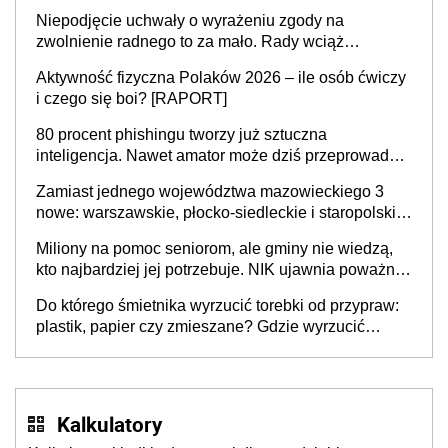
Niepodjęcie uchwały o wyrażeniu zgody na
zwolnienie radnego to za mało. Rady wciąż
popełniają ten błąd, a sądy muszą rozstrzygać
Aktywność fizyczna Polaków 2026 – ile osób ćwiczy
sprawy
i czego się boi? [RAPORT]
80 procent phishingu tworzy już sztuczna
inteligencja. Nawet amator może dziś przeprowadzić
skuteczny cyberatak
Zamiast jednego województwa mazowieckiego 3
nowe: warszawskie, płocko-siedleckie i staropolskie.
Nigdzie w Europie nie ma tak dużych jednostek
Miliony na pomoc seniorom, ale gminy nie wiedzą,
stołecznych
kto najbardziej jej potrzebuje. NIK ujawnia poważną
lukę w systemie
Do którego śmietnika wyrzucić torebki od przypraw:
plastik, papier czy zmieszane? Gdzie wyrzucić
młynek po przyprawach?
Kalkulatory