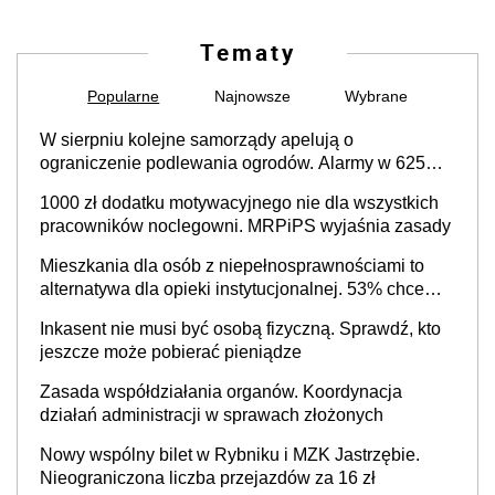
Tematy
Popularne
Najnowsze
Wybrane
W sierpniu kolejne samorządy apelują o
ograniczenie podlewania ogrodów. Alarmy w 625
gminach. Niżówka hydrogeologiczna może objąć
1000 zł dodatku motywacyjnego nie dla wszystkich
cały kraj
pracowników noclegowni. MRPiPS wyjaśnia zasady
Mieszkania dla osób z niepełnosprawnościami to
alternatywa dla opieki instytucjonalnej. 53% chce
mieszkać samodzielnie lub z rodziną
Inkasent nie musi być osobą fizyczną. Sprawdź, kto
jeszcze może pobierać pieniądze
Zasada współdziałania organów. Koordynacja
działań administracji w sprawach złożonych
Nowy wspólny bilet w Rybniku i MZK Jastrzębie.
Nieograniczona liczba przejazdów za 16 zł