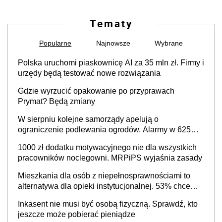
Tematy
Popularne
Najnowsze
Wybrane
Polska uruchomi piaskownicę AI za 35 mln zł. Firmy i
urzędy będą testować nowe rozwiązania
Gdzie wyrzucić opakowanie po przyprawach
Prymat? Będą zmiany
W sierpniu kolejne samorządy apelują o
ograniczenie podlewania ogrodów. Alarmy w 625
gminach. Niżówka hydrogeologiczna może objąć
1000 zł dodatku motywacyjnego nie dla wszystkich
cały kraj
pracowników noclegowni. MRPiPS wyjaśnia zasady
Mieszkania dla osób z niepełnosprawnościami to
alternatywa dla opieki instytucjonalnej. 53% chce
mieszkać samodzielnie lub z rodziną
Inkasent nie musi być osobą fizyczną. Sprawdź, kto
jeszcze może pobierać pieniądze