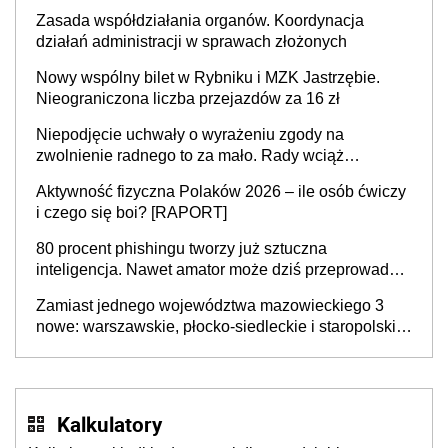
Zasada współdziałania organów. Koordynacja
działań administracji w sprawach złożonych
Nowy wspólny bilet w Rybniku i MZK Jastrzębie.
Nieograniczona liczba przejazdów za 16 zł
Niepodjęcie uchwały o wyrażeniu zgody na
zwolnienie radnego to za mało. Rady wciąż
popełniają ten błąd, a sądy muszą rozstrzygać
Aktywność fizyczna Polaków 2026 – ile osób ćwiczy
sprawy
i czego się boi? [RAPORT]
80 procent phishingu tworzy już sztuczna
inteligencja. Nawet amator może dziś przeprowadzić
skuteczny cyberatak
Zamiast jednego województwa mazowieckiego 3
nowe: warszawskie, płocko-siedleckie i staropolskie.
Nigdzie w Europie nie ma tak dużych jednostek
stołecznych
Kalkulatory