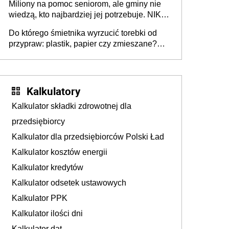
Miliony na pomoc seniorom, ale gminy nie
Europie nie ma tak dużych jednostek
wiedzą, kto najbardziej jej potrzebuje. NIK
stołecznych
ujawnia poważną lukę w systemie
Do którego śmietnika wyrzucić torebki od
przypraw: plastik, papier czy zmieszane?
Gdzie wyrzucić młynek po przyprawach?
Kalkulatory
Kalkulator składki zdrowotnej dla
przedsiębiorcy
Kalkulator dla przedsiębiorców Polski Ład
Kalkulator kosztów energii
Kalkulator kredytów
Kalkulator odsetek ustawowych
Kalkulator PPK
Kalkulator ilości dni
Kalkulator dat