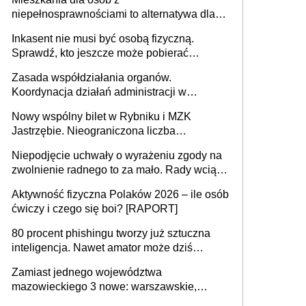
niepełnosprawnościami to alternatywa dla
opieki instytucjonalnej. 53% chce mieszkać
Inkasent nie musi być osobą fizyczną.
samodzielnie lub z rodziną
Sprawdź, kto jeszcze może pobierać
pieniądze
Zasada współdziałania organów.
Koordynacja działań administracji w
sprawach złożonych
Nowy wspólny bilet w Rybniku i MZK
Jastrzębie. Nieograniczona liczba
przejazdów za 16 zł
Niepodjęcie uchwały o wyrażeniu zgody na
zwolnienie radnego to za mało. Rady wciąż
popełniają ten błąd, a sądy muszą
Aktywność fizyczna Polaków 2026 – ile osób
rozstrzygać sprawy
ćwiczy i czego się boi? [RAPORT]
80 procent phishingu tworzy już sztuczna
inteligencja. Nawet amator może dziś
przeprowadzić skuteczny cyberatak
Zamiast jednego województwa
mazowieckiego 3 nowe: warszawskie,
płocko-siedleckie i staropolskie. Nigdzie w