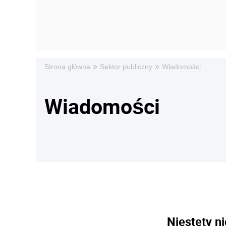
»
»
Strona główna
Sektor publiczny
Wiadomości
Wiadomości
Niestety ni