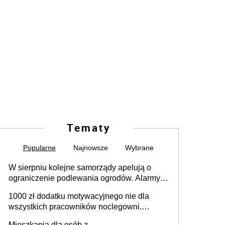
Tematy
Popularne
Najnowsze
Wybrane
W sierpniu kolejne samorządy apelują o
ograniczenie podlewania ogrodów. Alarmy w
625 gminach. Niżówka hydrogeologiczna
1000 zł dodatku motywacyjnego nie dla
może objąć cały kraj
wszystkich pracowników noclegowni.
MRPiPS wyjaśnia zasady
Mieszkania dla osób z