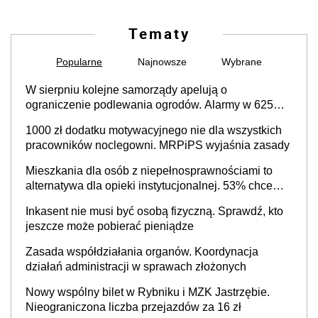
Tematy
Popularne
Najnowsze
Wybrane
W sierpniu kolejne samorządy apelują o
ograniczenie podlewania ogrodów. Alarmy w 625
gminach. Niżówka hydrogeologiczna może objąć
1000 zł dodatku motywacyjnego nie dla wszystkich
cały kraj
pracowników noclegowni. MRPiPS wyjaśnia zasady
Mieszkania dla osób z niepełnosprawnościami to
alternatywa dla opieki instytucjonalnej. 53% chce
mieszkać samodzielnie lub z rodziną
Inkasent nie musi być osobą fizyczną. Sprawdź, kto
jeszcze może pobierać pieniądze
Zasada współdziałania organów. Koordynacja
działań administracji w sprawach złożonych
Nowy wspólny bilet w Rybniku i MZK Jastrzębie.
Nieograniczona liczba przejazdów za 16 zł