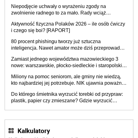
Niepodjęcie uchwały o wyrażeniu zgody na
zwolnienie radnego to za mało. Rady wciąż
popełniają ten błąd, a sądy muszą rozstrzygać
Aktywność fizyczna Polaków 2026 – ile osób ćwiczy
sprawy
i czego się boi? [RAPORT]
80 procent phishingu tworzy już sztuczna
inteligencja. Nawet amator może dziś przeprowadzić
skuteczny cyberatak
Zamiast jednego województwa mazowieckiego 3
nowe: warszawskie, płocko-siedleckie i staropolskie.
Nigdzie w Europie nie ma tak dużych jednostek
Miliony na pomoc seniorom, ale gminy nie wiedzą,
stołecznych
kto najbardziej jej potrzebuje. NIK ujawnia poważną
lukę w systemie
Do którego śmietnika wyrzucić torebki od przypraw:
plastik, papier czy zmieszane? Gdzie wyrzucić
młynek po przyprawach?
Kalkulatory