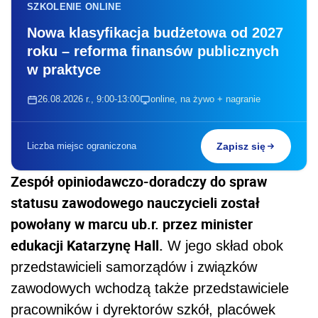
SZKOLENIE ONLINE
Nowa klasyfikacja budżetowa od 2027
roku – reforma finansów publicznych
w praktyce
26.08.2026 r., 9:00-13:00
online, na żywo + nagranie
Liczba miejsc ograniczona
Zapisz się
Zespół opiniodawczo-doradczy do spraw
statusu zawodowego nauczycieli został
powołany w marcu ub.r. przez minister
edukacji Katarzynę Hall.
W jego skład obok
przedstawicieli samorządów i związków
zawodowych wchodzą także przedstawiciele
pracowników i dyrektorów szkół, placówek