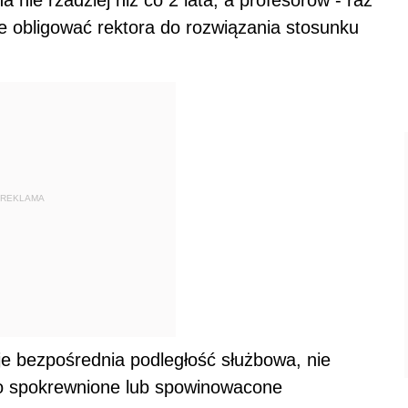
nie rzadziej niż co 2 lata, a profesorów - raz
e obligować rektora do rozwiązania stosunku
REKLAMA
eje bezpośrednia podległość służbowa, nie
ko spokrewnione lub spowinowacone