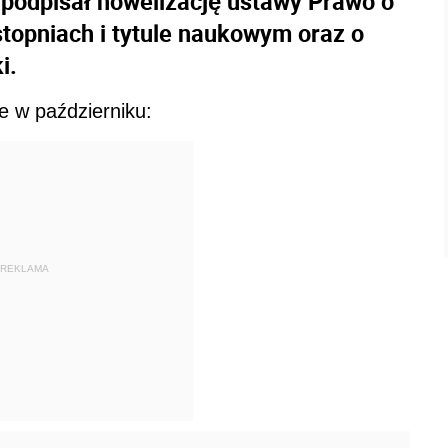
podpisał nowelizację ustawy Prawo o
stopniach i tytule naukowym oraz o
i.
 w październiku:
REKLAMA