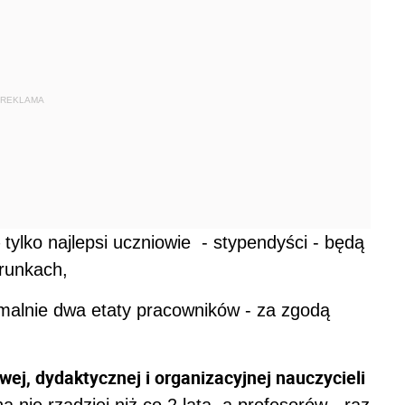
REKLAMA
 tylko najlepsi uczniowie - stypendyści - będą
erunkach,
alnie dwa etaty pracowników - za zgodą
ej, dydaktycznej i organizacyjnej nauczycieli