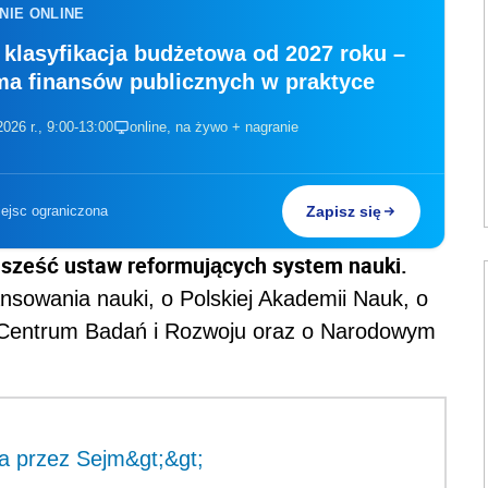
NIE ONLINE
klasyfikacja budżetowa od 2027 roku –
ma finansów publicznych w praktyce
026 r., 9:00-13:00
online, na żywo + nagranie
iejsc ograniczona
Zapisz się
 sześć ustaw reformujących system nauki.
nsowania nauki, o Polskiej Akademii Nauk, o
Centrum Badań i Rozwoju oraz o Narodowym
a przez Sejm&gt;&gt;