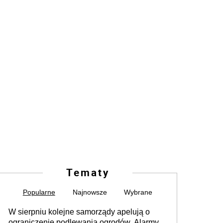
Tematy
Popularne
Najnowsze
Wybrane
W sierpniu kolejne samorządy apelują o
ograniczenie podlewania ogrodów. Alarmy w