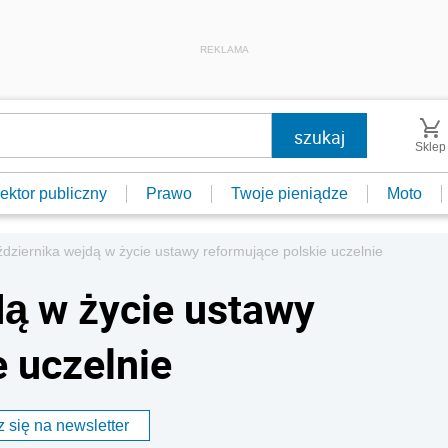
REKLAMA
Sklep
ektor publiczny
Prawo
Twoje pieniądze
Moto
ździernika wejdą w życie ustawy reformujące polskie uczelnie
dą w życie ustawy
e uczelnie
 się na newsletter