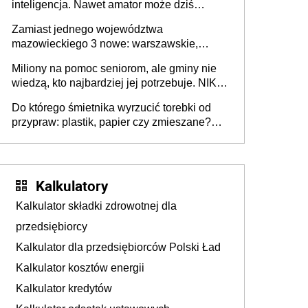
inteligencja. Nawet amator może dziś
przeprowadzić skuteczny cyberatak
Zamiast jednego województwa
mazowieckiego 3 nowe: warszawskie,
płocko-siedleckie i staropolskie. Nigdzie w
Miliony na pomoc seniorom, ale gminy nie
Europie nie ma tak dużych jednostek
wiedzą, kto najbardziej jej potrzebuje. NIK
stołecznych
ujawnia poważną lukę w systemie
Do którego śmietnika wyrzucić torebki od
przypraw: plastik, papier czy zmieszane?
Gdzie wyrzucić młynek po przyprawach?
Kalkulatory
Kalkulator składki zdrowotnej dla
przedsiębiorcy
Kalkulator dla przedsiębiorców Polski Ład
Kalkulator kosztów energii
Kalkulator kredytów