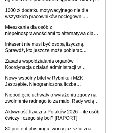
625 gminach. Niżówka hydrogeologiczna
1000 zł dodatku motywacyjnego nie dla
może objąć cały kraj
wszystkich pracowników noclegowni.
MRPiPS wyjaśnia zasady
Mieszkania dla osób z
niepełnosprawnościami to alternatywa dla
opieki instytucjonalnej. 53% chce mieszkać
Inkasent nie musi być osobą fizyczną.
samodzielnie lub z rodziną
Sprawdź, kto jeszcze może pobierać
pieniądze
Zasada współdziałania organów.
Koordynacja działań administracji w
sprawach złożonych
Nowy wspólny bilet w Rybniku i MZK
Jastrzębie. Nieograniczona liczba
przejazdów za 16 zł
Niepodjęcie uchwały o wyrażeniu zgody na
zwolnienie radnego to za mało. Rady wciąż
popełniają ten błąd, a sądy muszą
Aktywność fizyczna Polaków 2026 – ile osób
rozstrzygać sprawy
ćwiczy i czego się boi? [RAPORT]
80 procent phishingu tworzy już sztuczna