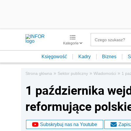
Kategorie
Księgowość
Kadry
Biznes
S
»
»
»
Strona główna
Sektor publiczny
Wiadomości
1 pa
1 października wej
reformujące polski
Subskrybuj nas na Youtube
Zapisz