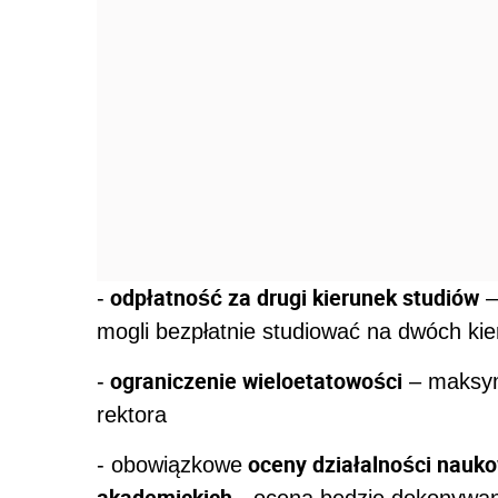
odpłatność za drugi kierunek studiów
-
–
mogli bezpłatnie studiować na dwóch ki
ograniczenie wieloetatowości
-
– maksym
rektora
oceny działalności naukow
- obowiązkowe
akademickich