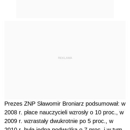
REKLAMA
Prezes ZNP Sławomir Broniarz podsumował: w
2008 r. płace nauczycieli wzrosły o 10 proc., w
2009 r. wzrastały dwukrotnie po 5 proc., w
2010 r. była jedna podwyżka o 7 proc. i w tym