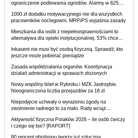
ograniczenie podlewania ogrodów. Alarmy w 625
gminach. Niżówka hydrogeologiczna może objąć
1000 zł dodatku motywacyjnego nie dla wszystkich
cały kraj
pracowników noclegowni. MRPiPS wyjaśnia zasady
Mieszkania dla osób z niepełnosprawnościami to
alternatywa dla opieki instytucjonalnej. 53% chce
mieszkać samodzielnie lub z rodziną
Inkasent nie musi być osobą fizyczną. Sprawdź, kto
jeszcze może pobierać pieniądze
Zasada współdziałania organów. Koordynacja
działań administracji w sprawach złożonych
Nowy wspólny bilet w Rybniku i MZK Jastrzębie.
Nieograniczona liczba przejazdów za 16 zł
Niepodjęcie uchwały o wyrażeniu zgody na
zwolnienie radnego to za mało. Rady wciąż
popełniają ten błąd, a sądy muszą rozstrzygać
Aktywność fizyczna Polaków 2026 – ile osób ćwiczy
sprawy
i czego się boi? [RAPORT]
80 procent phishingu tworzy już sztuczna