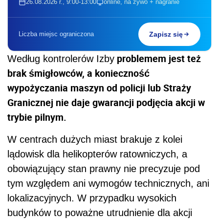
26.08.2026 r., 9:00-13:00
online, na żywo + nagranie
Liczba miejsc ograniczona
Zapisz się
problemem jest też
Według kontrolerów Izby
brak śmigłowców, a konieczność
wypożyczania maszyn od policji lub Straży
Granicznej nie daje gwarancji podjęcia akcji w
trybie pilnym.
W centrach dużych miast brakuje z kolei
lądowisk dla helikopterów ratowniczych, a
obowiązujący stan prawny nie precyzuje pod
tym względem ani wymogów technicznych, ani
lokalizacyjnych. W przypadku wysokich
budynków to poważne utrudnienie dla akcji