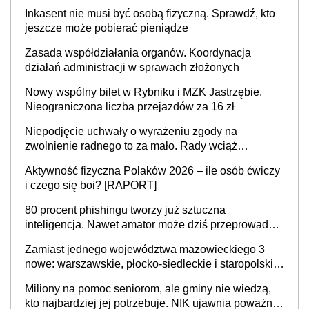
mieszkać samodzielnie lub z rodziną
Inkasent nie musi być osobą fizyczną. Sprawdź, kto
jeszcze może pobierać pieniądze
Zasada współdziałania organów. Koordynacja
działań administracji w sprawach złożonych
Nowy wspólny bilet w Rybniku i MZK Jastrzębie.
Nieograniczona liczba przejazdów za 16 zł
Niepodjęcie uchwały o wyrażeniu zgody na
zwolnienie radnego to za mało. Rady wciąż
popełniają ten błąd, a sądy muszą rozstrzygać
Aktywność fizyczna Polaków 2026 – ile osób ćwiczy
sprawy
i czego się boi? [RAPORT]
80 procent phishingu tworzy już sztuczna
inteligencja. Nawet amator może dziś przeprowadzić
skuteczny cyberatak
Zamiast jednego województwa mazowieckiego 3
nowe: warszawskie, płocko-siedleckie i staropolskie.
Nigdzie w Europie nie ma tak dużych jednostek
Miliony na pomoc seniorom, ale gminy nie wiedzą,
stołecznych
kto najbardziej jej potrzebuje. NIK ujawnia poważną