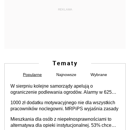
REKLAMA
Tematy
Popularne
Najnowsze
Wybrane
W sierpniu kolejne samorządy apelują o
ograniczenie podlewania ogrodów. Alarmy w 625
gminach. Niżówka hydrogeologiczna może objąć
1000 zł dodatku motywacyjnego nie dla wszystkich
cały kraj
pracowników noclegowni. MRPiPS wyjaśnia zasady
Mieszkania dla osób z niepełnosprawnościami to
alternatywa dla opieki instytucjonalnej. 53% chce