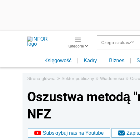
Kategorie
Księgowość
Kadry
Biznes
S
»
»
»
Strona główna
Sektor publiczny
Wiadomości
Oszu
Oszustwa metodą "na
NFZ
Subskrybuj nas na Youtube
Zapisz