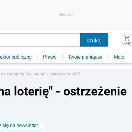
REKLAMA
Sklep
ektor publiczny
Prawo
Twoje pieniądze
Moto
stwa metodą "na loterię" - ostrzeżenie NFZ
 loterię" - ostrzeżenie
 się na newsletter