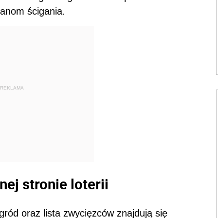
rganom ścigania.
REKLAMA
ej stronie loterii
agród oraz lista zwycięzców znajdują się