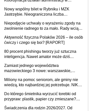
Koordynacja działań administracji w
sprawach złożonych
Nowy wspólny bilet w Rybniku i MZK
Jastrzębie. Nieograniczona liczba
przejazdów za 16 zł
Niepodjęcie uchwały o wyrażeniu zgody na
zwolnienie radnego to za mało. Rady wciąż
popełniają ten błąd, a sądy muszą
Aktywność fizyczna Polaków 2026 – ile osób
rozstrzygać sprawy
ćwiczy i czego się boi? [RAPORT]
80 procent phishingu tworzy już sztuczna
inteligencja. Nawet amator może dziś
przeprowadzić skuteczny cyberatak
Zamiast jednego województwa
mazowieckiego 3 nowe: warszawskie,
płocko-siedleckie i staropolskie. Nigdzie w
Miliony na pomoc seniorom, ale gminy nie
Europie nie ma tak dużych jednostek
wiedzą, kto najbardziej jej potrzebuje. NIK
stołecznych
ujawnia poważną lukę w systemie
Do którego śmietnika wyrzucić torebki od
przypraw: plastik, papier czy zmieszane?
Gdzie wyrzucić młynek po przyprawach?
Świadczenia dla rodzin 2026/2027. Od