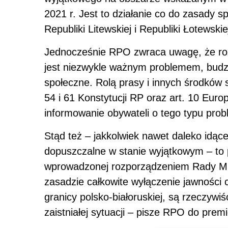
2021 r. Jest to działanie co do zasady s
Republiki Litewskiej i Republiki Łotewskie
Jednocześnie RPO zwraca uwagę, że rozw
jest niezwykle ważnym problemem, bud
społeczne. Rolą prasy i innych środków s
54 i 61 Konstytucji RP oraz art. 10 Euro
informowanie obywateli o tego typu pro
Stąd też – jakkolwiek nawet daleko idące
dopuszczalne w stanie wyjątkowym – to p
wprowadzonej rozporządzeniem Rady Mini
zasadzie całkowite wyłączenie jawności c
granicy polsko-białoruskiej, są rzeczywi
zaistniałej sytuacji – pisze RPO do premi