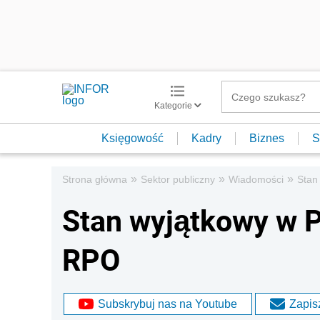
Kategorie
Księgowość
Kadry
Biznes
S
»
»
»
Strona główna
Sektor publiczny
Wiadomości
Stan
Stan wyjątkowy w P
RPO
Subskrybuj nas na Youtube
Zapisz