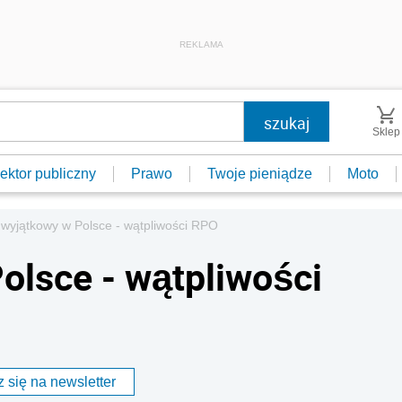
REKLAMA
Sklep
ektor publiczny
Prawo
Twoje pieniądze
Moto
 wyjątkowy w Polsce - wątpliwości RPO
olsce - wątpliwości
 się na newsletter