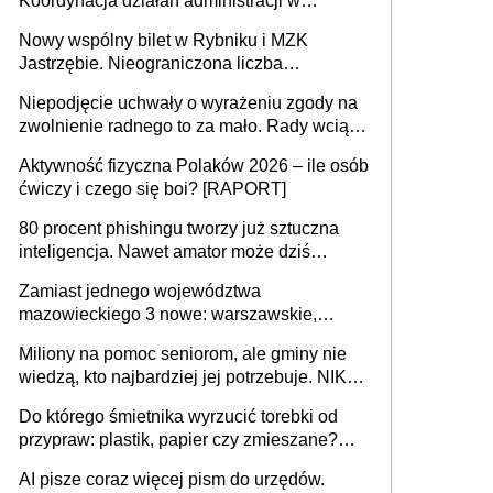
Koordynacja działań administracji w
sprawach złożonych
Nowy wspólny bilet w Rybniku i MZK
Jastrzębie. Nieograniczona liczba
przejazdów za 16 zł
Niepodjęcie uchwały o wyrażeniu zgody na
zwolnienie radnego to za mało. Rady wciąż
popełniają ten błąd, a sądy muszą
Aktywność fizyczna Polaków 2026 – ile osób
rozstrzygać sprawy
ćwiczy i czego się boi? [RAPORT]
80 procent phishingu tworzy już sztuczna
inteligencja. Nawet amator może dziś
przeprowadzić skuteczny cyberatak
Zamiast jednego województwa
mazowieckiego 3 nowe: warszawskie,
płocko-siedleckie i staropolskie. Nigdzie w
Miliony na pomoc seniorom, ale gminy nie
Europie nie ma tak dużych jednostek
wiedzą, kto najbardziej jej potrzebuje. NIK
stołecznych
ujawnia poważną lukę w systemie
Do którego śmietnika wyrzucić torebki od
przypraw: plastik, papier czy zmieszane?
Gdzie wyrzucić młynek po przyprawach?
AI pisze coraz więcej pism do urzędów.