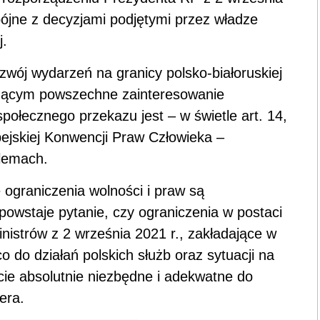
pójne z decyzjami podjętymi przez władze
j.
ój wydarzeń na granicy polsko-białoruskiej
zącym powszechne zainteresowanie
połecznego przekazu jest – w świetle art. 14,
pejskiej Konwencji Praw Człowieka –
blemach.
 ograniczenia wolności i praw są
owstaje pytanie, czy ograniczenia w postaci
strów z 2 września 2021 r., zakładające w
o do działań polskich służb oraz sytuacji na
ście absolutnie niezbędne i adekwatne do
era.