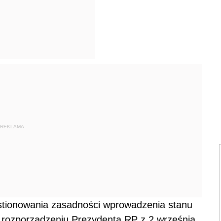
REKLAMA
stionowania zasadności wprowadzenia stanu
rozporządzeniu Prezydenta RP z 2 września